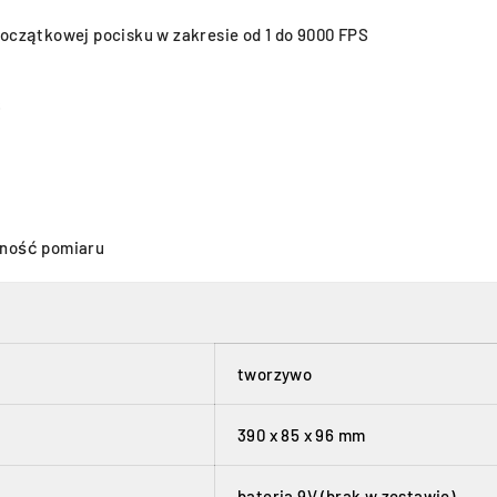
oczątkowej pocisku w zakresie od 1 do 9000 FPS
S
wność pomiaru
tworzywo
390 x 85 x 96 mm
bateria 9V (brak w zestawie)