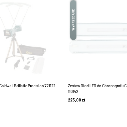
WYPRZEDANE
aldwell Ballistic Precision 721122
Zestaw Diod LED do Chronografu C
110142
225,00
zł