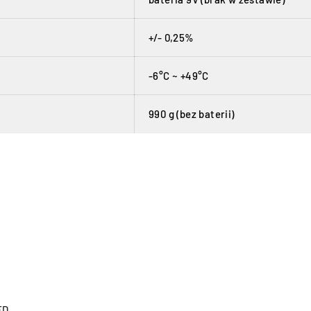
+/- 0,25%
-6°C ~ +49°C
990 g (bez baterii)
ED