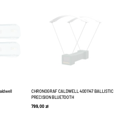
WYPRZEDANE
aldwell
CHRONOGRAF CALDWELL 4001147 BALLISTIC
Chron
PRECISION BLUETOOTH
1199
799,00
zł