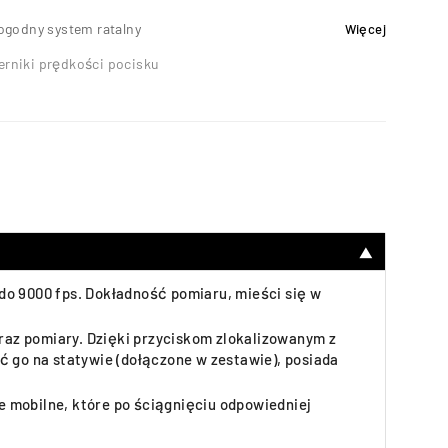
ogodny system ratalny
Więcej
erniki prędkości pocisku
2
▼
do 9000 fps. Dokładność pomiaru, mieści się w
az pomiary. Dzięki przyciskom zlokalizowanym z
go na statywie (dołączone w zestawie), posiada
 mobilne, które po ściągnięciu odpowiedniej