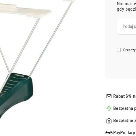
Nie martw
gdy będz
Przeczy
Rabat 6% n
Bezpłatna 
Bezpłatne 
PayPo, kup 