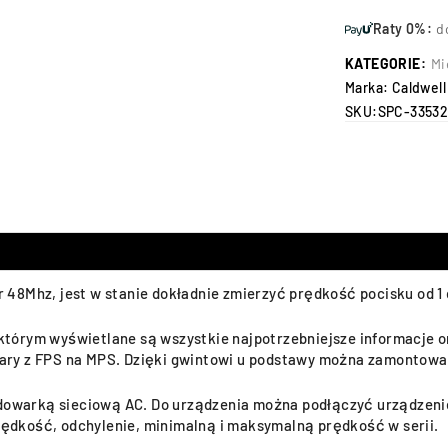
Raty 0%:
d
KATEGORIE:
Mi
Marka:
Caldwell
SKU:
SPC-3353
48Mhz, jest w stanie dokładnie zmierzyć prędkość pocisku od 1 
tórym wyświetlane są wszystkie najpotrzebniejsze informacje or
ry z FPS na MPS. Dzięki gwintowi u podstawy można zamontować 
adowarką sieciową AC. Do urządzenia można podłączyć urządzenie
prędkość, odchylenie, minimalną i maksymalną prędkość w serii.