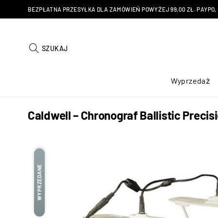
BEZPŁATNA PRZESYŁKA DLA ZAMÓWIEŃ POWYŻEJ 99,00 ZŁ. PAYPO, KU
SZUKAJ
Wyprzedaż
Caldwell – Chronograf Ballistic Preci
WYPRZEDANE