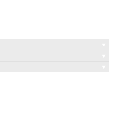
▼
▼
▼