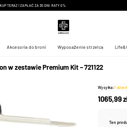
P TERAZ I ZAPŁAĆ ZA 30 DNI. RATY 0%.
Akcesoria do broni
Wyposażenie strzelca
Life&
sion w zestawie Premium Kit – 721122
Wysyłka:
1 dzie
1065,99
z
Ten prod