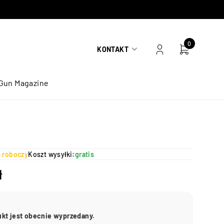
0
KONTAKT
Gun Magazine
ń roboczy
Koszt wysyłki:
gratis
ł
ukt jest obecnie wyprzedany.