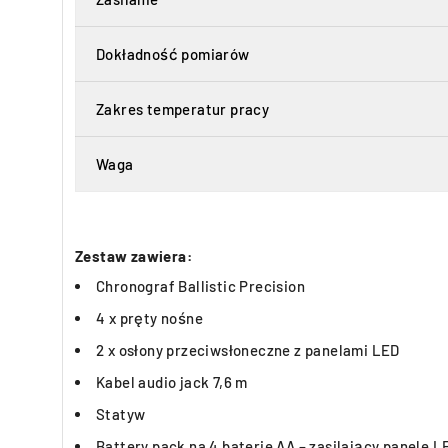
Dokładność pomiarów
Zakres temperatur pracy
Waga
Zestaw zawiera:
Chronograf Ballistic Precision
4 x pręty nośne
2 x osłony przeciwsłoneczne z panelami LED
Kabel audio jack 7,6 m
Statyw
Battery pack na 4 baterie AA – zasilający panele L