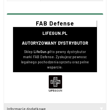
FAB Defense
LIFEGUN.PL
AUTORYZOWANY DYSTRYBUTOR
Sklep
LifeGun.pl
to pewny dystrybutor
marki
FAB Defense
. Zyskujesz pewnosc
legalnego pochodzenia sprzetu oraz pelne
wsparcie.
Informacje dodatkowe
▼