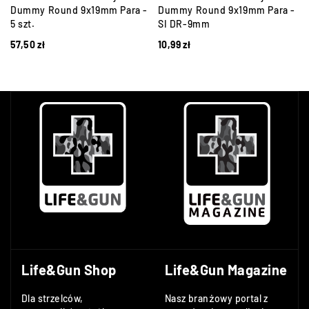
Dummy Round 9x19mm Para -
Dummy Round 9x19mm Para -
5 szt.
SI DR-9mm
57,50
zł
10,99
zł
Life&Gun Shop
Life&Gun Magazine
Dla strzelców,
Nasz branżowy portal z