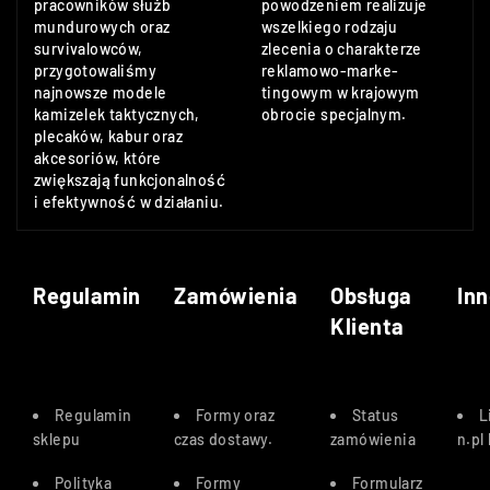
pracowników służb
powodzeniem realizuje
mundurowych oraz
wszelkiego rodzaju
survivalowców,
zlecenia o charakterze
przygotowaliśmy
reklamowo-marke-
najnowsze modele
tingowym w krajowym
kamizelek taktycznych,
obrocie specjalnym.
plecaków, kabur oraz
akcesoriów, które
zwiększają funkcjonalność
i efektywność w działaniu.
Regulamin
Zamówienia
Obsługa
Inn
Klienta
Regulamin
Formy oraz
Status
L
sklepu
czas dostawy
.
zamówienia
n.pl
Polityka
Formy
Formularz