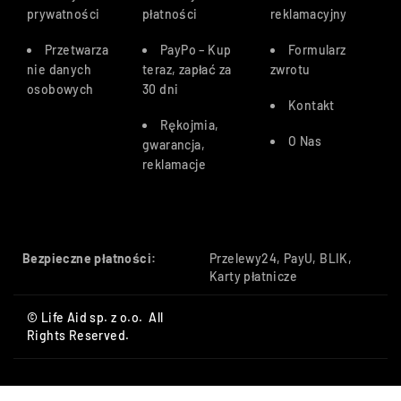
prywatności
płatności
reklamacyjny
Przetwarza
PayPo – Kup
Formularz
nie danych
teraz, zapłać za
zwrotu
osobowych
30 dn
i
Kontakt
Rękojmia,
O Nas
gwarancja,
reklamacje
Bezpieczne płatności:
Przelewy24, PayU, BLIK,
Karty płatnicze
© Life Aid sp. z o.o. All
Rights Reserved.