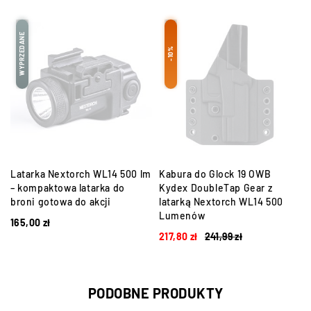
WYPRZEDANE
-10%
Latarka Nextorch WL14 500 lm
Kabura do Glock 19 OWB
– kompaktowa latarka do
Kydex DoubleTap Gear z
broni gotowa do akcji
latarką Nextorch WL14 500
Lumenów
165,00
zł
217,80
zł
241,99
zł
PODOBNE PRODUKTY