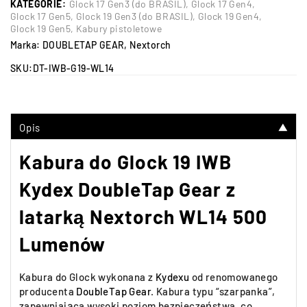
KATEGORIE:
Glock 17 Gen3 (do BRASIL)
,
Glock 17 Gen4
,
Glock 17 Gen5
,
Glock 19 Gen3 (do BRASIL)
,
Glock 19 Gen4
,
Glock 19 Gen5
,
Kabury pistoletowe
Marka:
DOUBLETAP GEAR
,
Nextorch
SKU:
DT-IWB-G19-WL14
Opis
▼
Kabura do Glock 19 IWB
Kydex DoubleTap Gear z
latarką
Nextorch WL14
500
Lumenów
Kabura do Glock wykonana z
Kydexu
od renomowanego
producenta
DoubleTap Gear
. Kabura typu “szarpanka”,
zapewniająca wysoki poziom bezpieczeństwa, co