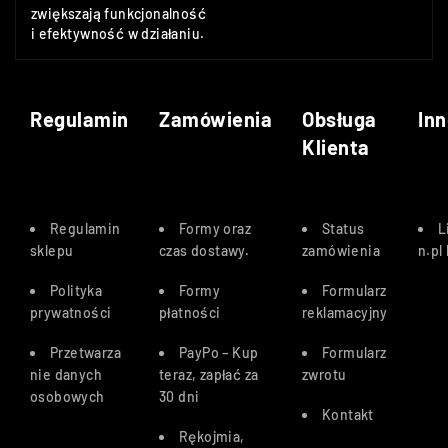
zwiększają funkcjonalność
i efektywność w działaniu.
Regulamin
Zamówienia
Obsługa
Inn
Klienta
Regulamin
Formy oraz
Status
L
sklepu
czas dostawy
.
zamówienia
n.pl
Polityka
Formy
Formularz
prywatności
płatności
reklamacyjny
Przetwarza
PayPo – Kup
Formularz
nie danych
teraz, zapłać za
zwrotu
osobowych
30 dn
i
Kontakt
Rękojmia,