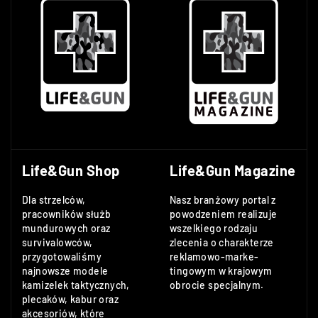
Life&Gun Shop
Life&Gun Magazine
Dla strzelców,
Nasz branżowy portal z
pracowników służb
powodzeniem realizuje
mundurowych oraz
wszelkiego rodzaju
survivalowców,
zlecenia o charakterze
przygotowaliśmy
reklamowo-marke-
najnowsze modele
tingowym w krajowym
kamizelek taktycznych,
obrocie specjalnym.
plecaków, kabur oraz
akcesoriów, które