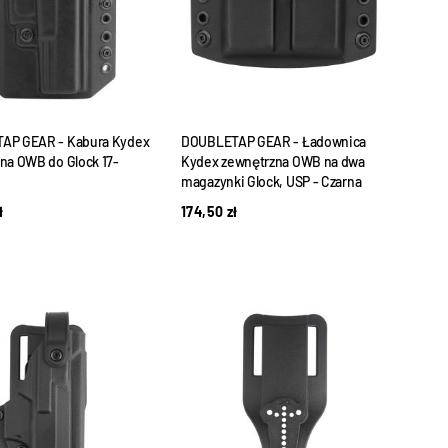
AP GEAR - Kabura Kydex
DOUBLETAP GEAR - Ładownica
na OWB do Glock 17-
Kydex zewnętrzna OWB na dwa
magazynki Glock, USP - Czarna
ł
174,50
zł