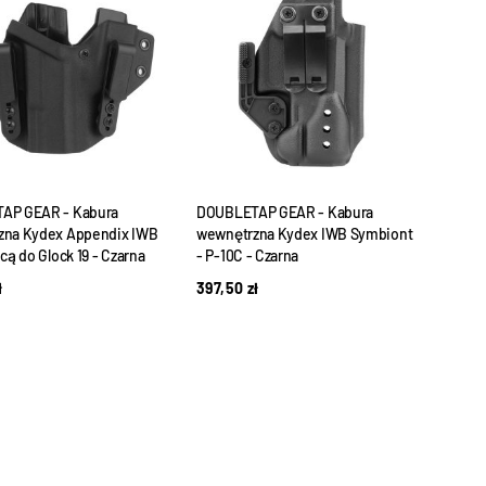
AP GEAR - Kabura
DOUBLETAP GEAR - Kabura
zna Kydex Appendix IWB
wewnętrzna Kydex IWB Symbiont
cą do Glock 19 - Czarna
- P-10C - Czarna
ł
397,50
zł