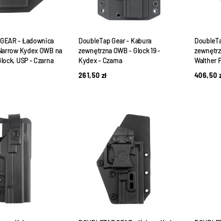
GEAR - Ładownica
DoubleTap Gear - Kabura
DoubleTa
Narrow Kydex OWB na
zewnętrzna OWB - Glock 19 -
zewnętrz
lock, USP - Czarna
Kydex - Czarna
Walther 
261,50
zł
406,50