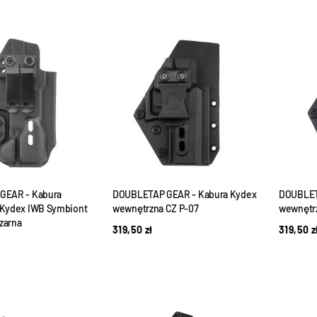
GEAR - Kabura
DOUBLETAP GEAR - Kabura Kydex
DOUBLET
Kydex IWB Symbiont
wewnętrzna CZ P-07
wewnętrz
Czarna
319,50
zł
319,50
z