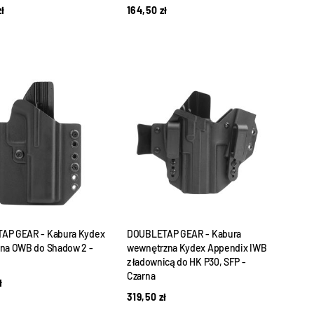
zł
164,50
zł
AP GEAR - Kabura Kydex
DOUBLETAP GEAR - Kabura
na OWB do Shadow 2 -
wewnętrzna Kydex Appendix IWB
z ładownicą do HK P30, SFP -
Czarna
ł
319,50
zł