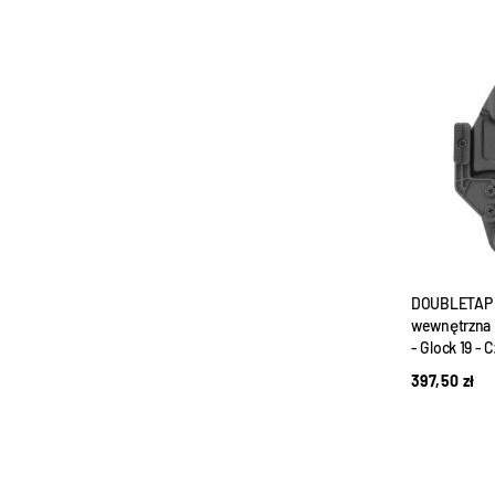
DOUBLETAP 
wewnętrzna 
- Glock 19 - 
397,50
zł