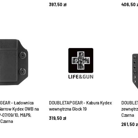
397,50
zł
406,50
GEAR - Ładownica
DOUBLETAP GEAR - Kabura Kydex
DOUBLET
Narrow Kydex OWB na
wewnętrzna Glock 19
zewnętrz
-07/09/10, M&P9,
Czarna
319,50
zł
 Czarna
261,50
z