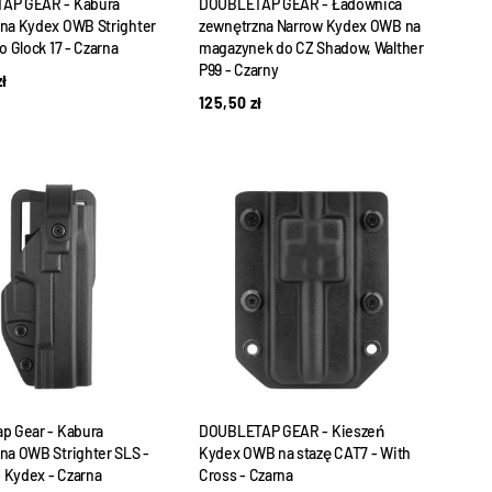
AP GEAR - Kabura
DOUBLETAP GEAR - Ładownica
na Kydex OWB Strighter
zewnętrzna Narrow Kydex OWB na
o Glock 17 - Czarna
magazynek do CZ Shadow, Walther
P99 - Czarny
zł
125,50
zł
p Gear - Kabura
DOUBLETAP GEAR - Kieszeń
na OWB Strighter SLS -
Kydex OWB na stazę CAT7 - With
- Kydex - Czarna
Cross - Czarna