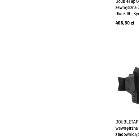
DoubleTap G
zewnętrzna O
Glock 19 - K
406,50
zł
DOUBLETAP 
wewnętrzna 
z ładownicą 