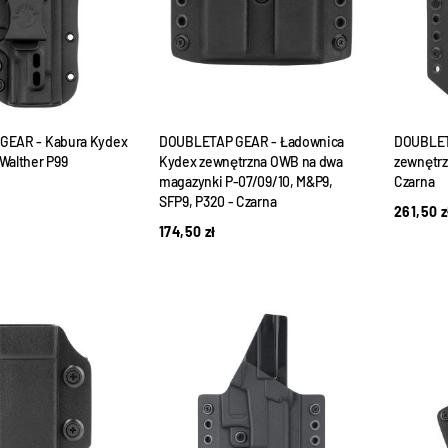
GEAR - Kabura Kydex
DOUBLETAP GEAR - Ładownica
DOUBLET
Walther P99
Kydex zewnętrzna OWB na dwa
zewnętrz
magazynki P-07/09/10, M&P9,
Czarna
SFP9, P320 - Czarna
261,50
z
174,50
zł