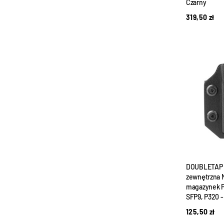
Czarny
319,50
zł
DOUBLETAP 
zewnętrzna 
magazynek P
SFP9, P320 -
125,50
zł