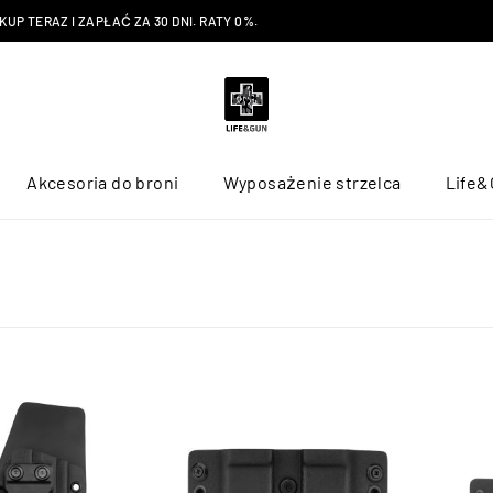
P TERAZ I ZAPŁAĆ ZA 30 DNI. RATY 0%.
Akcesoria do broni
Wyposażenie strzelca
Life&