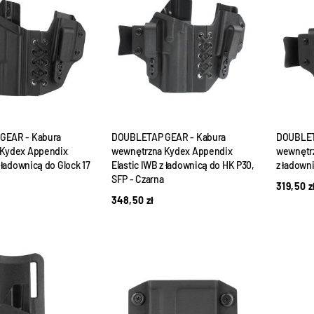
GEAR - Kabura
DOUBLETAP GEAR - Kabura
DOUBLET
Kydex Appendix
wewnętrzna Kydex Appendix
wewnętr
 ładownicą do Glock 17
Elastic IWB z ładownicą do HK P30,
z ładowni
SFP - Czarna
319,50
z
348,50
zł