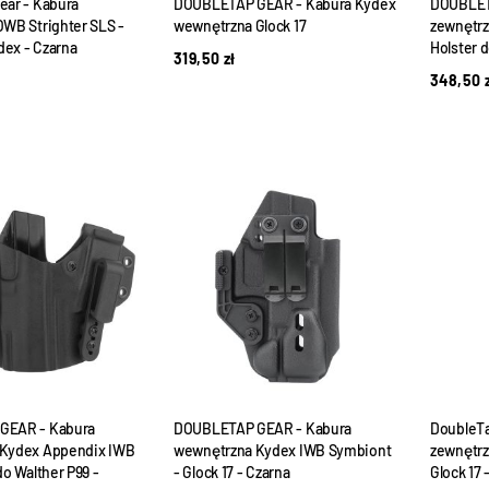
ear - Kabura
DOUBLETAP GEAR - Kabura Kydex
DOUBLET
WB Strighter SLS -
wewnętrzna Glock 17
zewnętrz
ydex - Czarna
Holster d
319,50
zł
348,50
GEAR - Kabura
DOUBLETAP GEAR - Kabura
DoubleTa
Kydex Appendix IWB
wewnętrzna Kydex IWB Symbiont
zewnętrz
do Walther P99 -
- Glock 17 - Czarna
Glock 17 