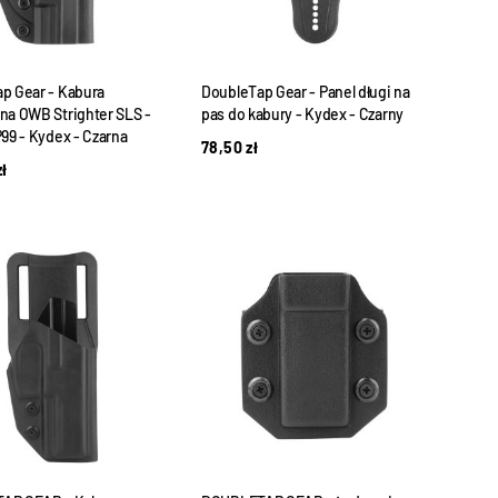
p Gear - Kabura
DoubleTap Gear - Panel długi na
na OWB Strighter SLS -
pas do kabury - Kydex - Czarny
P99 - Kydex - Czarna
78,50
zł
zł