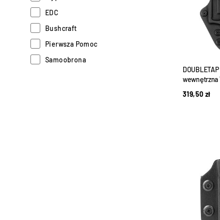
EDC
Bushcraft
Pierwsza Pomoc
Samoobrona
DOUBLETAP 
Outlet w LifeGun.PL
wewnętrzna 
319,50
zł