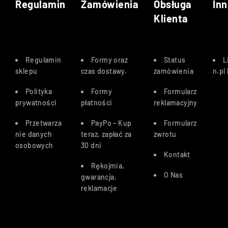
Regulamin
Zamówienia
Obsługa
Inn
Klienta
Regulamin
Formy oraz
Status
L
sklepu
czas dostawy
.
zamówienia
n.pl
Polityka
Formy
Formularz
prywatności
płatności
reklamacyjny
Przetwarza
PayPo – Kup
Formularz
nie danych
teraz, zapłać za
zwrotu
osobowych
30 dn
i
Kontakt
Rękojmia,
O Nas
gwarancja,
reklamacje