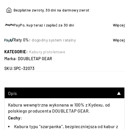
Bezpłatne zwroty, 30 dni na darmowy zwrot
PayPo, kup teraz i zapłać za 30 dni
Więcej
Raty 0%:
dogodny system ratalny
Więcej
KATEGORIE:
Kabury pistoletowe
Marka:
DOUBLETAP GEAR
SKU:
SPC-32073
Opis
▼
Kabura wewnętrzna wykonana w 100% z Kydexu, od
polskiego producenta DOUBLETAP GEAR.
Cechy
:
Kabura typu “szarpanka”, bezpieczniejsza od kabur z