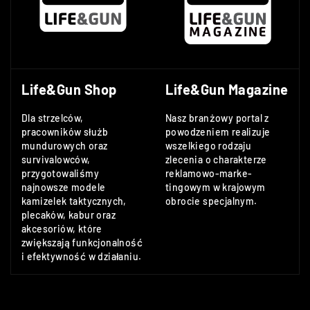
Life&Gun Shop
Life&Gun Magazine
Dla strzelców,
Nasz branżowy portal z
pracowników służb
powodzeniem realizuje
mundurowych oraz
wszelkiego rodzaju
survivalowców,
zlecenia o charakterze
przygotowaliśmy
reklamowo-marke-
najnowsze modele
tingowym w krajowym
kamizelek taktycznych,
obrocie specjalnym.
plecaków, kabur oraz
akcesoriów, które
zwiększają funkcjonalność
i efektywność w działaniu.