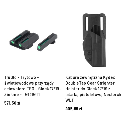
TruGlo - Trytowo -
Kabura zewnętrzna Kydex
światłowodowe przyrządy
DoubleTap Gear Strighter
celownicze TFO - Glock 17/19 -
Holster do Glock 17/19 z
Zielone - TG131GT1
latarką pistoletową Nextorch
WL11
571,50
zł
405,99
zł