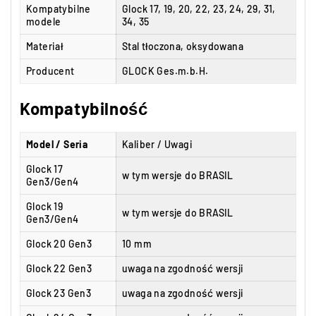
Kompatybilne
Glock 17, 19, 20, 22, 23, 24, 29, 31,
modele
34, 35
Materiał
Stal tłoczona, oksydowana
Producent
GLOCK Ges.m.b.H.
Kompatybilność
Model / Seria
Kaliber / Uwagi
Glock 17
w tym wersje do BRASIL
Gen3/Gen4
Glock 19
w tym wersje do BRASIL
Gen3/Gen4
Glock 20 Gen3
10 mm
Glock 22 Gen3
uwaga na zgodność wersji
Glock 23 Gen3
uwaga na zgodność wersji