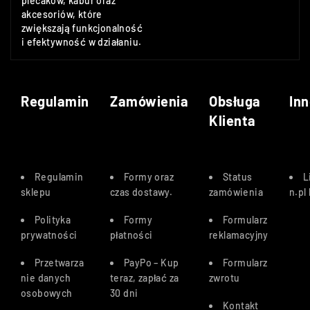
plecaków, kabur oraz
akcesoriów, które
zwiększają funkcjonalność
i efektywność w działaniu.
Regulamin
Zamówienia
Obsługa
Inn
Klienta
Regulamin
Formy oraz
Status
L
sklepu
czas dostawy
.
zamówienia
n.pl
Polityka
Formy
Formularz
prywatności
płatności
reklamacyjny
Przetwarza
PayPo – Kup
Formularz
nie danych
teraz, zapłać za
zwrotu
osobowych
30 dn
i
Kontakt