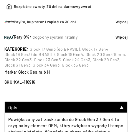
Bezpłatne zwroty, 30 dni na darmowy zwrot
PayPo, kup teraz i zapłać za 30 dni
Więcej
Raty 0%:
dogodny system ratalny
Więcej
KATEGORIE:
Glock 17 Gen3 (do BRASIL)
,
Glock 17 Gen4
,
Glock 19 Gen3 (do BRASIL)
,
Glock 19 Gen4
,
Glock 20 Gen3 10mm
,
Glock 22 Gen3
,
Glock 23 Gen3
,
Glock 24 Gen3
,
Glock 29 Gen3
,
Glock 31 Gen3
,
Glock 34 Gen3
,
Glock 35 Gen3
Marka:
Glock Ges.m.b.H
SKU:
KAL-116916
Opis
▼
Powiększony zatrzask zamka do Glock Gen 3 / Gen 4 to
oryginalny element OEM, który zwiększa wygodę i tempo
obsługi pistoletu. Wyraźnie większa półka ułatwia