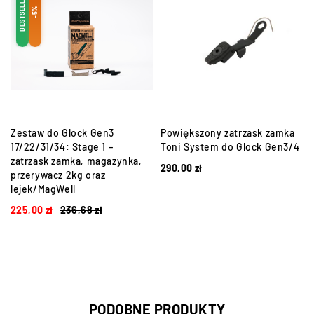
BESTSELLER
-5%
Zestaw do Glock Gen3
Powiększony zatrzask zamka
17/22/31/34: Stage 1 –
Toni System do Glock Gen3/4
zatrzask zamka, magazynka,
290,00
zł
przerywacz 2kg oraz
lejek/MagWell
225,00
zł
236,68
zł
PODOBNE PRODUKTY