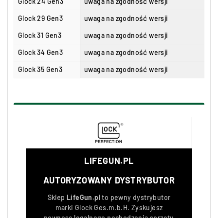
Glock 24 Gen3
uwaga na zgodność wersji
Glock 29 Gen3
uwaga na zgodność wersji
Glock 31 Gen3
uwaga na zgodność wersji
Glock 34 Gen3
uwaga na zgodność wersji
Glock 35 Gen3
uwaga na zgodność wersji
LIFEGUN.PL
AUTORYZOWANY DYSTRYBUTOR
Sklep
LifeGun.pl
to pewny dystrybutor
marki
Glock Ges.m.b.H
. Zyskujesz
pewnosc legalnego pochodzenia sprzetu