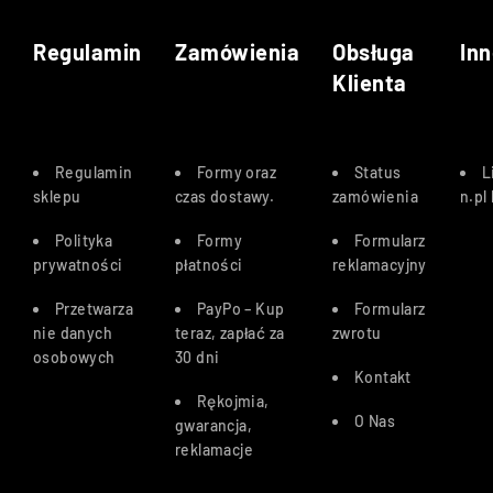
Regulamin
Zamówienia
Obsługa
Inn
Klienta
Regulamin
Formy oraz
Status
L
sklepu
czas dostawy
.
zamówienia
n.pl
Polityka
Formy
Formularz
prywatności
płatności
reklamacyjny
Przetwarza
PayPo – Kup
Formularz
nie danych
teraz, zapłać za
zwrotu
osobowych
30 dn
i
Kontakt
Rękojmia,
O Nas
gwarancja,
reklamacje