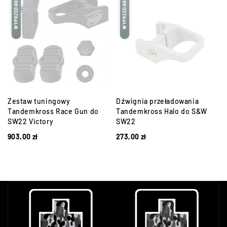
WYPRZEDANE
WYPRZEDANE
Zestaw tuningowy
Dźwignia przeładowania
Tandemkross Race Gun do
Tandemkross Halo do S&W
SW22 Victory
SW22
903,00
zł
273,00
zł