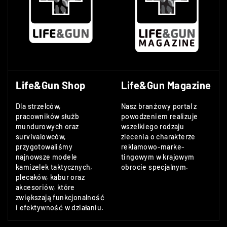
Life&Gun Shop
Life&Gun Magazine
Dla strzelców,
Nasz branżowy portal z
pracowników służb
powodzeniem realizuje
mundurowych oraz
wszelkiego rodzaju
survivalowców,
zlecenia o charakterze
przygotowaliśmy
reklamowo-marke-
najnowsze modele
tingowym w krajowym
kamizelek taktycznych,
obrocie specjalnym.
plecaków, kabur oraz
akcesoriów, które
zwiększają funkcjonalność
i efektywność w działaniu.