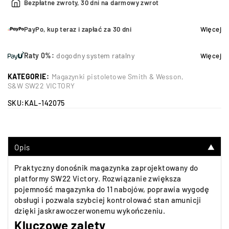
Bezpłatne zwroty, 30 dni na darmowy zwrot
PayPo, kup teraz i zapłać za 30 dni
Więcej
Raty 0%:
dogodny system ratalny
Więcej
KATEGORIE:
Magazynki pistoletowe Smith & Wesson
,
S&W SW22 VICTORY
SKU:
KAL-142075
Opis
▼
Praktyczny donośnik magazynka zaprojektowany do
platformy SW22 Victory. Rozwiązanie zwiększa
pojemność magazynka do 11 nabojów, poprawia wygodę
obsługi i pozwala szybciej kontrolować stan amunicji
dzięki jaskrawoczerwonemu wykończeniu.
Kluczowe zalety