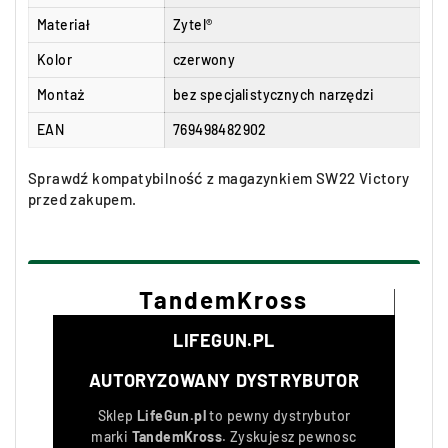
Materiał
Zytel®
Kolor
czerwony
Montaż
bez specjalistycznych narzędzi
EAN
769498482902
Sprawdź kompatybilność z magazynkiem SW22 Victory
przed zakupem.
TandemKross
LIFEGUN.PL
AUTORYZOWANY DYSTRYBUTOR
Sklep
LifeGun.pl
to pewny dystrybutor
marki
TandemKross
. Zyskujesz pewnosc