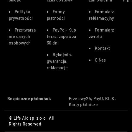
Polityka
Formy
Formularz
prywatności
płatności
reklamacyjny
Przetwarza
PayPo – Kup
Formularz
nie danych
teraz, zapłać za
zwrotu
osobowych
30 dn
i
Kontakt
Rękojmia,
O Nas
gwarancja,
reklamacje
Bezpieczne płatności:
Przelewy24, PayU, BLIK,
Karty płatnicze
© Life Aid sp. z o.o. All
Rights Reserved.