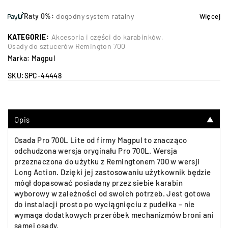
Raty 0%:
dogodny system ratalny
Więcej
KATEGORIE:
Akcesoria i części do karabinków
,
Osady do sztucerów Remington 700
Marka:
Magpul
SKU:
SPC-44448
Opis
▼
Osada Pro 700L Lite od firmy Magpul to znacząco
odchudzona wersja oryginału Pro 700L. Wersja
przeznaczona do użytku z Remingtonem 700 w wersji
Long Action. Dzięki jej zastosowaniu użytkownik będzie
mógł dopasować posiadany przez siebie karabin
wyborowy w zależności od swoich potrzeb. Jest gotowa
do instalacji prosto po wyciągnięciu z pudełka – nie
wymaga dodatkowych przeróbek mechanizmów broni ani
samej osady.