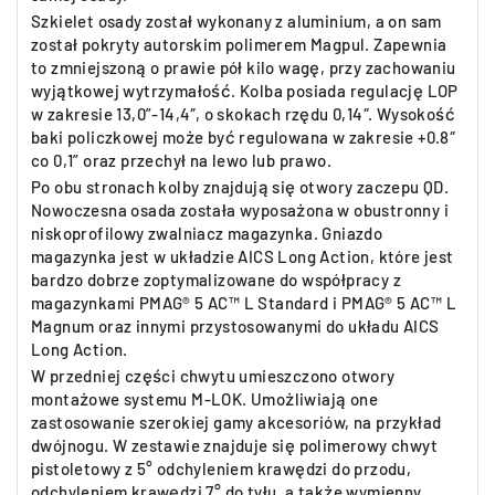
Szkielet osady został wykonany z aluminium, a on sam
został pokryty autorskim polimerem Magpul. Zapewnia
to zmniejszoną o prawie pół kilo wagę, przy zachowaniu
wyjątkowej wytrzymałość. Kolba posiada regulację LOP
w zakresie 13,0”-14,4″, o skokach rzędu 0,14″. Wysokość
baki policzkowej może być regulowana w zakresie +0.8″
co 0,1” oraz przechył na lewo lub prawo.
Po obu stronach kolby znajdują się otwory zaczepu QD.
Nowoczesna osada została wyposażona w obustronny i
niskoprofilowy zwalniacz magazynka. Gniazdo
magazynka jest w układzie AICS Long Action, które jest
bardzo dobrze zoptymalizowane do współpracy z
magazynkami PMAG® 5 AC™ L Standard i PMAG® 5 AC™ L
Magnum oraz innymi przystosowanymi do układu AICS
Long Action.
W przedniej części chwytu umieszczono otwory
montażowe systemu M-LOK. Umożliwiają one
zastosowanie szerokiej gamy akcesoriów, na przykład
dwójnogu. W zestawie znajduje się polimerowy chwyt
pistoletowy z 5° odchyleniem krawędzi do przodu,
odchyleniem krawędzi 7° do tyłu, a także wymienny