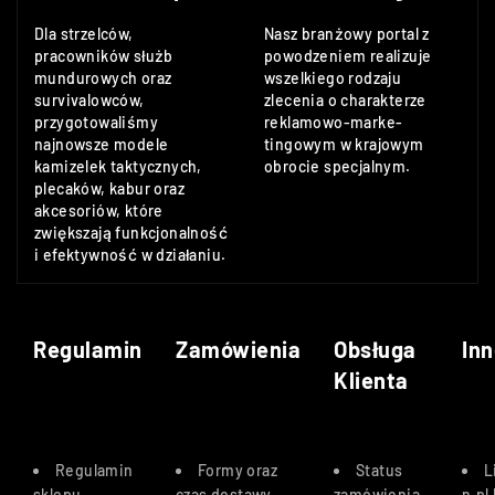
Dla strzelców,
Nasz branżowy portal z
pracowników służb
powodzeniem realizuje
mundurowych oraz
wszelkiego rodzaju
survivalowców,
zlecenia o charakterze
przygotowaliśmy
reklamowo-marke-
najnowsze modele
tingowym w krajowym
kamizelek taktycznych,
obrocie specjalnym.
plecaków, kabur oraz
akcesoriów, które
zwiększają funkcjonalność
i efektywność w działaniu.
Regulamin
Zamówienia
Obsługa
Inn
Klienta
Regulamin
Formy oraz
Status
L
sklepu
czas dostawy
.
zamówienia
n.pl