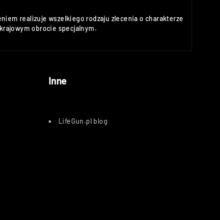
niem realizuje wszelkiego rodzaju zlecenia o charakterze
rajowym obrocie specjalnym.
Inne
LifeGun.pl blog