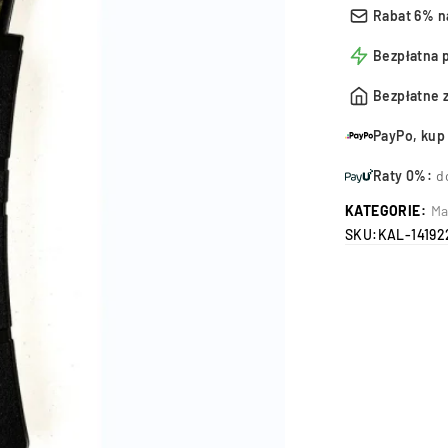
Rabat 6% n
Bezpłatna 
Bezpłatne 
PayPo, kup 
Raty 0%:
d
KATEGORIE:
Ma
SKU:
KAL-14192