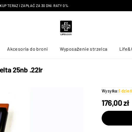
P TERAZ I ZAPŁAĆ ZA 30 DNI. RATY 0%.
Akcesoria do broni
Wyposażenie strzelca
Life&
lta 25nb .22lr
Wysyłka:
1 dzie
176,00
zł