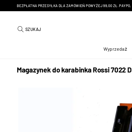
BEZPŁATNA PRZESYŁKA DLA ZAMÓWIEŃ POWYŻEJ 99,00 ZŁ. PAYPO, KU
SZUKAJ
Wyprzedaż
Magazynek do karabinka Rossi 7022 De