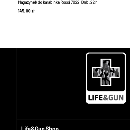
Magazynek do karabinka Rossi 7022 10nb .22lr
145,00
zł
Life&Gun Shop