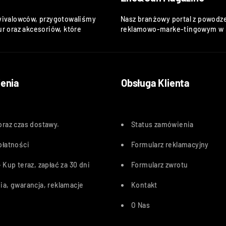
vivalowców, przygotowaliśmy
Nasz branżowy portal z powodze
r oraz akcesoriów, które
reklamowo-marke-tingowym w k
enia
Obsługa Klienta
oraz czas dostawy
.
Status zamówienia
płatności
Formularz reklamacyjny
 Kup teraz, zapłać za 30 dn
i
Formularz zwrotu
ia, gwarancja, reklamacje
Kontakt
O Nas