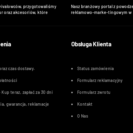
vivalowców, przygotowaliśmy
Nasz branżowy portal z powodze
r oraz akcesoriów, które
reklamowo-marke-tingowym w k
enia
Obsługa Klienta
oraz czas dostawy
.
Status zamówienia
płatności
Formularz reklamacyjny
 Kup teraz, zapłać za 30 dn
i
Formularz zwrotu
ia, gwarancja, reklamacje
Kontakt
O Nas