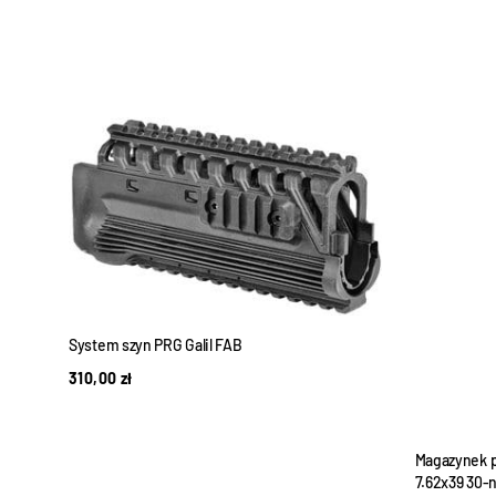
System szyn PRG Galil FAB
310,00
zł
Magazynek p
7.62x39 30-