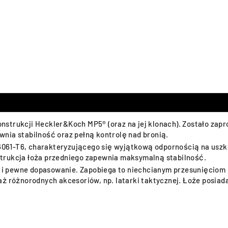
nstrukcji Heckler&Koch MP5® (oraz na jej klonach). Zostało za
nia stabilność oraz pełną kontrolę nad bronią.
061-T6, charakteryzującego się wyjątkową odpornością na uszk
trukcja łoża przedniego zapewnia maksymalną stabilność.
i pewne dopasowanie. Zapobiega to niechcianym przesunięciom 
ż różnorodnych akcesoriów, np. latarki taktycznej. Łoże posiada