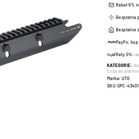
Rabat 6% n
Bezpłatna 
Bezpłatne 
PayPo, kup 
Raty 0%:
d
KATEGORIE:
Ak
Łoża do platfo
Marka:
UTG
SKU:
SPC-43431