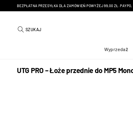
BEZPŁATNA PRZESYŁKA DLA ZAMÓWIEŃ POWYŻEJ 99,00 ZŁ. PAYPO, KU
SZUKAJ
Wyprzedaż
UTG PRO – Łoże przednie do MP5 Mono