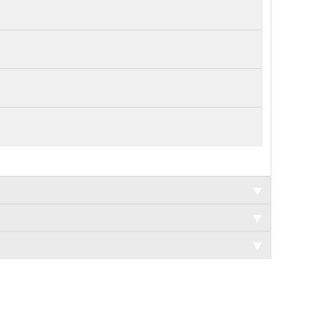
▼
▼
▼