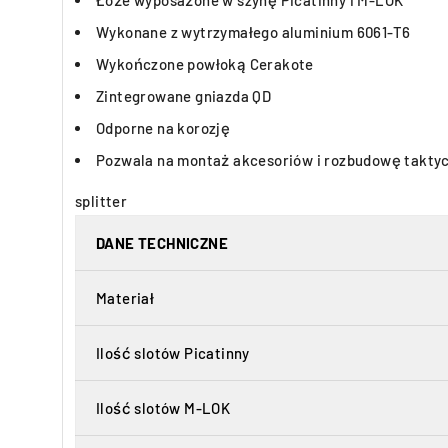
Łoże wyposażone w szynę Picatinny i M-LOK
Wykonane z wytrzymałego aluminium 6061-T6
Wykończone powłoką Cerakote
Zintegrowane gniazda QD
Odporne na korozję
Pozwala na montaż akcesoriów i rozbudowę taktycz
splitter
DANE TECHNICZNE
Materiał
Ilość slotów Picatinny
Ilość slotów M-LOK