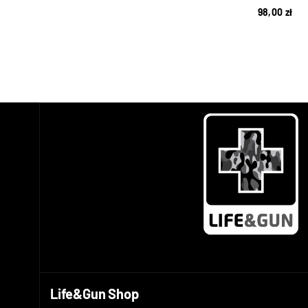
98,00
zł
Life&Gun Shop