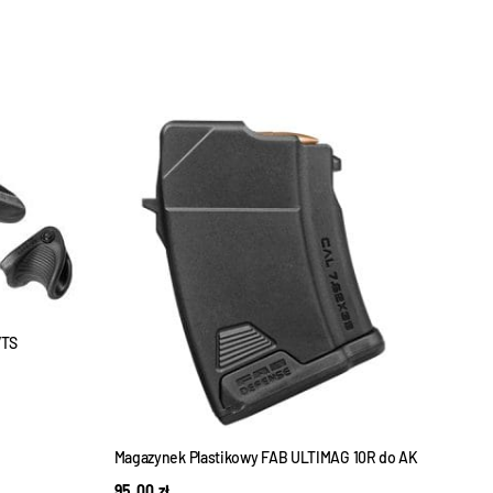
WYPRZEDANE
VTS
Magazynek Plastikowy FAB ULTIMAG 10R do AK
Regu
Pica
95,00
zł