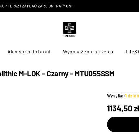
P TERAZ I ZAPŁAĆ ZA 30 DNI. RATY 0%.
Akcesoria do broni
Wyposażenie strzelca
Life&
lithic M-LOK – Czarny – MTU055SSM
Wysyłka:
1 dzie
1134,50
z