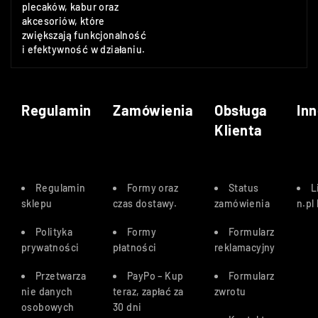
plecaków, kabur oraz
akcesoriów, które
zwiększają funkcjonalność
i efektywność w działaniu.
Regulamin
Zamówienia
Obsługa
Inn
Klienta
Regulamin
Formy oraz
Status
L
sklepu
czas dostawy
.
zamówienia
n.pl
Polityka
Formy
Formularz
prywatności
płatności
reklamacyjny
Przetwarza
PayPo – Kup
Formularz
nie danych
teraz, zapłać za
zwrotu
osobowych
30 dn
i