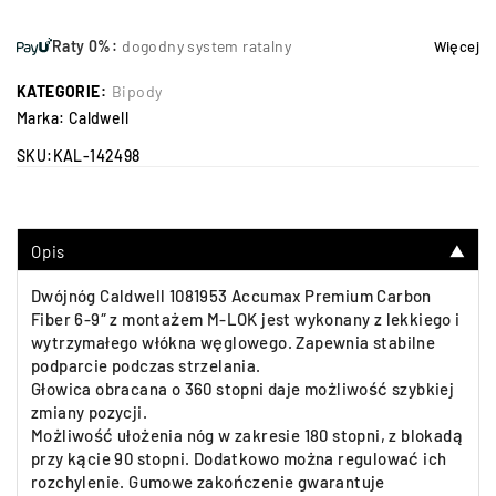
Raty 0%:
dogodny system ratalny
Więcej
KATEGORIE:
Bipody
Marka:
Caldwell
SKU:
KAL-142498
Opis
▼
Dwójnóg Caldwell 1081953 Accumax Premium Carbon
Fiber 6-9″ z montażem M-LOK jest wykonany z lekkiego i
wytrzymałego włókna węglowego. Zapewnia stabilne
podparcie podczas strzelania.
Głowica obracana o 360 stopni daje możliwość szybkiej
zmiany pozycji.
Możliwość ułożenia nóg w zakresie 180 stopni, z blokadą
przy kącie 90 stopni. Dodatkowo można regulować ich
rozchylenie. Gumowe zakończenie gwarantuje