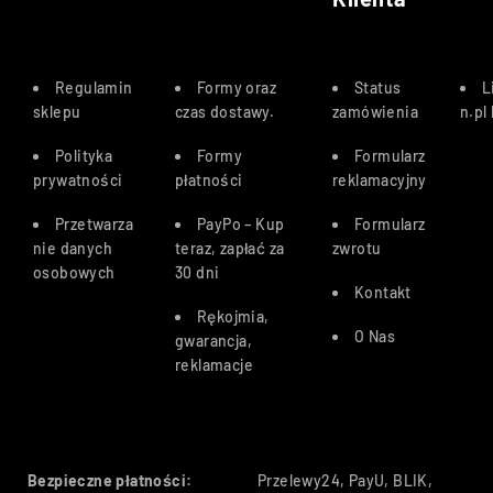
Regulamin
Formy oraz
Status
L
sklepu
czas dostawy
.
zamówienia
n.pl
Polityka
Formy
Formularz
prywatności
płatności
reklamacyjny
Przetwarza
PayPo – Kup
Formularz
nie danych
teraz, zapłać za
zwrotu
osobowych
30 dn
i
Kontakt
Rękojmia,
O Nas
gwarancja,
reklamacje
Bezpieczne płatności:
Przelewy24, PayU, BLIK,