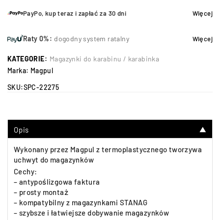
PayPo, kup teraz i zapłać za 30 dni
Więcej
Raty 0%:
dogodny system ratalny
Więcej
KATEGORIE:
Magazynki do karabinu / karabinka
Marka:
Magpul
SKU:
SPC-22275
Opis
▼
Wykonany przez Magpul z termoplastycznego tworzywa
uchwyt do magazynków
Cechy:
– antypoślizgowa faktura
– prosty montaż
– kompatybilny z magazynkami STANAG
– szybsze i łatwiejsze dobywanie magazynków