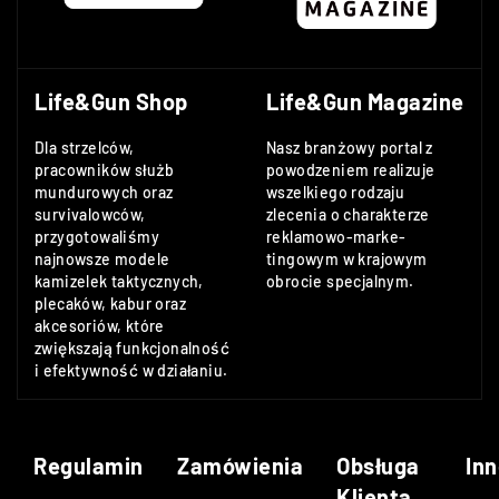
Life&Gun Shop
Life&Gun Magazine
Dla strzelców,
Nasz branżowy portal z
pracowników służb
powodzeniem realizuje
mundurowych oraz
wszelkiego rodzaju
survivalowców,
zlecenia o charakterze
przygotowaliśmy
reklamowo-marke-
najnowsze modele
tingowym w krajowym
kamizelek taktycznych,
obrocie specjalnym.
plecaków, kabur oraz
akcesoriów, które
zwiększają funkcjonalność
i efektywność w działaniu.
Regulamin
Zamówienia
Obsługa
Inn
Klienta