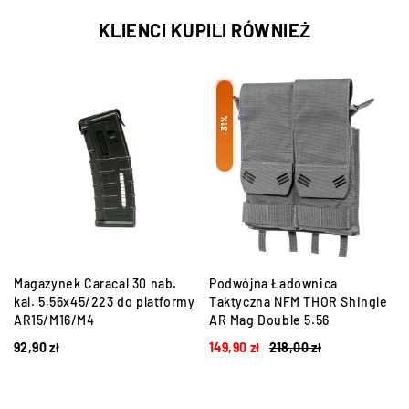
KLIENCI KUPILI RÓWNIEŻ
-31%
Magazynek Caracal 30 nab.
Podwójna Ładownica
kal. 5,56x45/223 do platformy
Taktyczna NFM THOR Shingle
AR15/M16/M4
AR Mag Double 5.56
92,90
zł
149,90
zł
218,00
zł