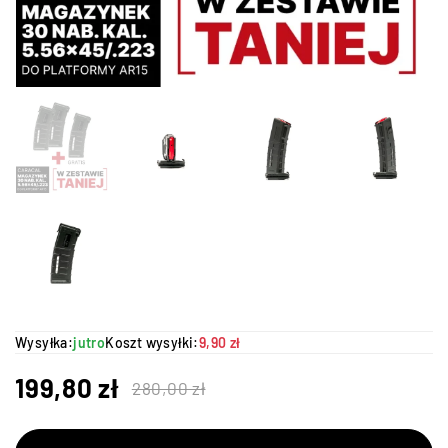
Wysyłka:
jutro
Koszt wysyłki:
9,90 zł
199,80
zł
280,00
zł