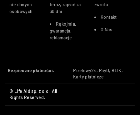
nie danych
teraz, zapłać za
zwrotu
osobowych
30 dn
i
Kontakt
Rękojmia,
O Nas
gwarancja,
reklamacje
Bezpieczne płatności:
Przelewy24, PayU, BLIK,
Karty płatnicze
© Life Aid sp. z o.o. All
Rights Reserved.