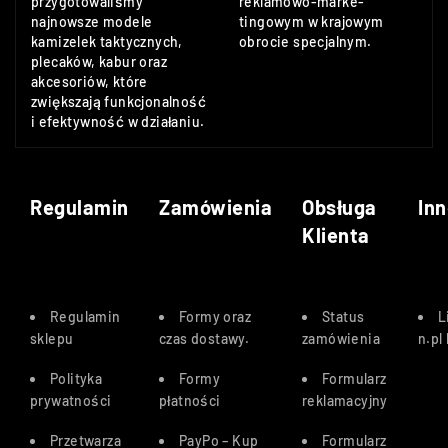
przygotowaliśmy
reklamowo-marke-
najnowsze modele
tingowym w krajowym
kamizelek taktycznych,
obrocie specjalnym.
plecaków, kabur oraz
akcesoriów, które
zwiększają funkcjonalność
i efektywność w działaniu.
Regulamin
Zamówienia
Obsługa
Inn
Klienta
Regulamin
Formy oraz
Status
L
sklepu
czas dostawy
.
zamówienia
n.pl
Polityka
Formy
Formularz
prywatności
płatności
reklamacyjny
Przetwarza
PayPo – Kup
Formularz