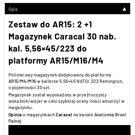
Opis
▼
Zestaw do AR15: 2 +1
Magazynek Caracal 30 nab.
kal. 5,56×45/223 do
platformy AR15/M16/M4
Polimerowy magazynek dedykowany do platformy
AR15/M4/M16
w kalibrze 5,56×45 NATO/.223 Remington,
o pojemności 30 szt.
Magazynek został wyposażony w przeźroczysty
wskaźnik/wizjer w celu szybkiej oceny ilości amunicji w
magazynku.
Opinia
o magazynkach
Caracal
na kanale
Anatomia Broni
Palnej