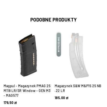
PODOBNE PRODUKTY
WYPRZEDANE
Magpul - Magazynek PMAG 25
Magazynek S&W M&P15 25 NB
9
M118 LR/SR Window - GEN M3
.22 LR
- MAG577
185,00
zł
179,50
zł