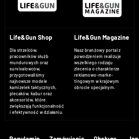
Life&Gun Shop
Life&Gun Magazine
Dla strzelców,
Nasz branżowy portal z
pracowników służb
powodzeniem realizuje
mundurowych oraz
wszelkiego rodzaju
survivalowców,
zlecenia o charakterze
przygotowaliśmy
reklamowo-marke-
najnowsze modele
tingowym w krajowym
kamizelek taktycznych,
obrocie specjalnym.
plecaków, kabur oraz
akcesoriów, które
zwiększają funkcjonalność
i efektywność w działaniu.
Regulamin
Zamówienia
Obsługa
Inn