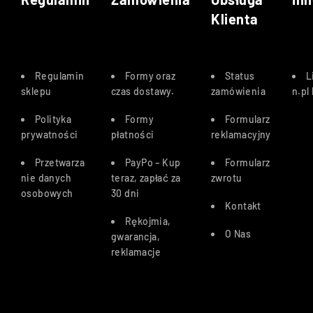
Klienta
Regulamin
Formy oraz
Status
L
sklepu
czas dostawy
.
zamówienia
n.pl
Polityka
Formy
Formularz
prywatności
płatności
reklamacyjny
Przetwarza
PayPo – Kup
Formularz
nie danych
teraz, zapłać za
zwrotu
osobowych
30 dn
i
Kontakt
Rękojmia,
O Nas
gwarancja,
reklamacje