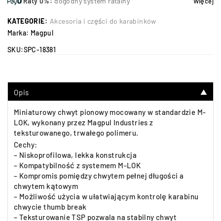
Raty 0%:
dogodny system ratalny
Więcej
KATEGORIE:
Akcesoria i części do karabinków
Marka:
Magpul
SKU:
SPC-18381
Opis
▼
Miniaturowy chwyt pionowy mocowany w standardzie M-
LOK, wykonany przez Magpul Industries z
teksturowanego, trwałego polimeru.
Cechy:
– Niskoprofilowa, lekka konstrukcja
– Kompatybilność z systemem M-LOK
– Kompromis pomiędzy chwytem pełnej długości a
chwytem kątowym
– Możliwość użycia w ułatwiającym kontrolę karabinu
chwycie thumb break
– Teksturowanie TSP pozwala na stabilny chwyt