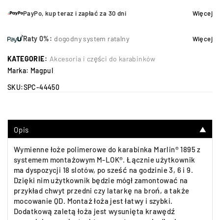
PayPo, kup teraz i zapłać za 30 dni
Więcej
Raty 0%:
dogodny system ratalny
Więcej
KATEGORIE:
Akcesoria i części do karabinków
Marka:
Magpul
SKU:
SPC-44450
Opis
▼
Wymienne łoże polimerowe do karabinka Marlin® 1895 z
systemem montażowym M-LOK®. Łącznie użytkownik
ma dyspozycji 18 slotów, po sześć na godzinie 3, 6 i 9.
Dzięki nim użytkownik będzie mógł zamontować na
przykład chwyt przedni czy latarkę na broń, a także
mocowanie QD. Montaż łoża jest łatwy i szybki.
Dodatkową zaletą łoża jest wysunięta krawędź