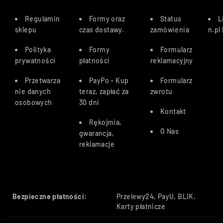
Regulamin
Formy oraz
Status
L
sklepu
czas dostawy
.
zamówienia
n.pl
Polityka
Formy
Formularz
prywatności
płatności
reklamacyjny
Przetwarza
PayPo – Kup
Formularz
nie danych
teraz, zapłać za
zwrotu
osobowych
30 dn
i
Kontakt
Rękojmia,
O Nas
gwarancja,
reklamacje
Bezpieczne płatności:
Przelewy24, PayU, BLIK,
Karty płatnicze