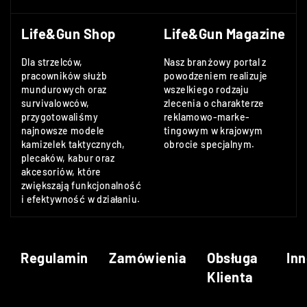
Life&Gun Shop
Life&Gun Magazine
Dla strzelców,
Nasz branżowy portal z
pracowników służb
powodzeniem realizuje
mundurowych oraz
wszelkiego rodzaju
survivalowców,
zlecenia o charakterze
przygotowaliśmy
reklamowo-marke-
najnowsze modele
tingowym w krajowym
kamizelek taktycznych,
obrocie specjalnym.
plecaków, kabur oraz
akcesoriów, które
zwiększają funkcjonalność
i efektywność w działaniu.
Regulamin
Zamówienia
Obsługa
Inn
Klienta