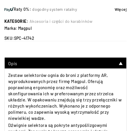
Raty 0%:
dogodny system ratalny
Więcej
KATEGORIE:
Akcesoria i części do karabinków
Marka:
Magpul
SKU:
SPC-41742
Opis
▼
Zestaw selektorów ognia do broni z platformy AR,
wyprodukowanych przez firmę Magpul. Oferują
poprawioną ergonomię oraz możliwość
skonfigurowania ich w preferowanym przez strzelca
układzie. W opakowaniu znajdują się trzy przełączniki w
różnych wykończeniach. Wykonano je z odpornego
polimeru, co zapewnia wysoką wytrzymałość przy
niewielkiej wadze.
Dźwignie selektora są pokryte antypoślizgowymi