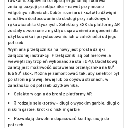
rowkami. Zapewnia to lepszą ergonomię i ułatwia
zmianę pozycji przełącznika – nawet przy mocno
wilgotnych dłoniach. Dobór rozmiaru i kształtu dźwigni
umożliwa dostosowanie do obsługi przy założonych
rękawicach taktycznych. Selektory ESK do platformy AR
zostały stworzone z myślą o usprawnieniu ergonomii dla
użytkownika i przystosowaniu ich w zależności od jego
potrzeb.
Wymiana przełącznika na nowy jest prosta dzięki
załączonej instrukcji. Przełączniki są polimerowe, a
wewnętrzny trzpień wykonano ze stali QPQ. Dodatkową
zaletą jest możliwość ustawienia przełącznika na 60°
lub 90° skok. Można je zamontować tak, aby selektor był
po stronie prawej, lewej lub po obydwu stronach, w
zależności od potrzeb użytkownika.
Selektory ognia do broni z platformy AR
3 rodzaje selektorów – długi o wysokim garbie, długi o
niskim garbie, krótki o niskim garbie
Pozwalają dowolnie dopasować konfigurację do
potrzeb