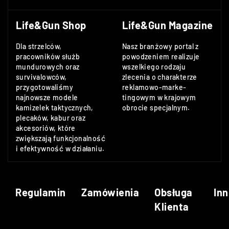
Life&Gun Shop
Life&Gun Magazine
Dla strzelców,
Nasz branżowy portal z
pracowników służb
powodzeniem realizuje
mundurowych oraz
wszelkiego rodzaju
survivalowców,
zlecenia o charakterze
przygotowaliśmy
reklamowo-marke-
najnowsze modele
tingowym w krajowym
kamizelek taktycznych,
obrocie specjalnym.
plecaków, kabur oraz
akcesoriów, które
zwiększają funkcjonalność
i efektywność w działaniu.
Regulamin
Zamówienia
Obsługa
Inn
Klienta