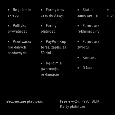
Regulamin
Formy oraz
Status
L
sklepu
czas dostawy
.
zamówienia
n.pl
Polityka
Formy
Formularz
prywatności
płatności
reklamacyjny
Przetwarza
PayPo – Kup
Formularz
nie danych
teraz, zapłać za
zwrotu
osobowych
30 dn
i
Kontakt
Rękojmia,
O Nas
gwarancja,
reklamacje
Bezpieczne płatności:
Przelewy24, PayU, BLIK,
Karty płatnicze