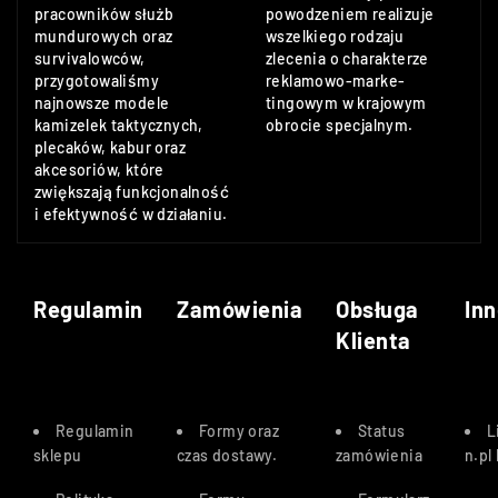
pracowników służb
powodzeniem realizuje
mundurowych oraz
wszelkiego rodzaju
survivalowców,
zlecenia o charakterze
przygotowaliśmy
reklamowo-marke-
najnowsze modele
tingowym w krajowym
kamizelek taktycznych,
obrocie specjalnym.
plecaków, kabur oraz
akcesoriów, które
zwiększają funkcjonalność
i efektywność w działaniu.
Regulamin
Zamówienia
Obsługa
Inn
Klienta
Regulamin
Formy oraz
Status
L
sklepu
czas dostawy
.
zamówienia
n.pl