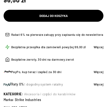
DODAJ DO KOSZYKA
Rabat 6% na pierwsze zakupy przy zapisaniu się do newslettera
Bezpłatna przesyłka dla zamówień powyżej 99,00 zł
Więcej
Bezpłatne zwroty, 30 dni na darmowy zwrot
PayPo, kup teraz i zapłać za 30 dni
Więcej
Raty 0%:
dogodny system ratalny
Więcej
KATEGORIE:
Akcesoria i części do karabinków
Marka:
Strike Industries