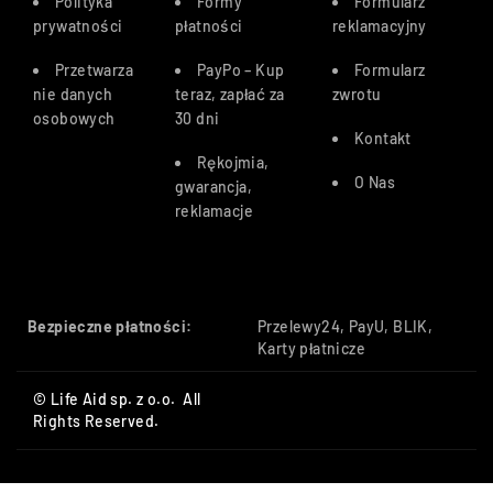
Polityka
Formy
Formularz
prywatności
płatności
reklamacyjny
Przetwarza
PayPo – Kup
Formularz
nie danych
teraz, zapłać za
zwrotu
osobowych
30 dn
i
Kontakt
Rękojmia,
O Nas
gwarancja,
reklamacje
Bezpieczne płatności:
Przelewy24, PayU, BLIK,
Karty płatnicze
© Life Aid sp. z o.o. All
Rights Reserved.