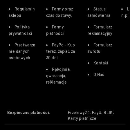
Regulamin
Formy oraz
Status
L
sklepu
czas dostawy
.
zamówienia
n.pl
Polityka
Formy
Formularz
prywatności
płatności
reklamacyjny
Przetwarza
PayPo – Kup
Formularz
nie danych
teraz, zapłać za
zwrotu
osobowych
30 dn
i
Kontakt
Rękojmia,
O Nas
gwarancja,
reklamacje
Bezpieczne płatności:
Przelewy24, PayU, BLIK,
Karty płatnicze