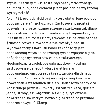
szynie Picatinny M1913 został wykonany z tłoczonego
polimeru jako jeden element przez posiada podwyższoną
wytrzymałość.
Axon™ SL posiada niski profil, który ułatwi jego obsługę
podczas działań taktycznych. Zastosowany montaż
pozwala na proste rozmieszczenie urządzenia tak długo
jak docelowa platforma posiada wolny fragment szyny
Picatinny. Sam montaż przykręcany jest na dwie osobne
śruby co pozwala równomiernie rozłożyć nacisk.
Wyprowadzony z korpusu kabel zakończony jest
odpowiednią wtyczką pozwalającym na wpięcie się do
pożądanego systemu oświetlenia taktycznego.
Mechaniczny przycisk pozwala użytkownikowi na
zastosowanie danego trybu oświetlenia w
odpowiadającymi potrzeb i kreatywności dla danego
momentu. Co przekłada się na zwiększoną kontrolę
prowadzenia wszelakich działań. Dodatkowo nachylona
konstrukcja przycisku tworzy kształt trójkąta, gdzie z
jednej strony jest włącznik, a z drugiej ryflowanie
powierzchni na którym można się zaprzeć na przykład
podczas chwytu C-Clamp.