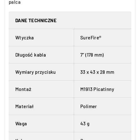
palca
DANE TECHNICZNE
Wtyczka
SureFire®
Długość kabla
7″ (178 mm)
Wymiary przycisku
33 x 43 x 28 mm
Montaż
M1913 Picatinny
Materiał
Polimer
Waga
43 g