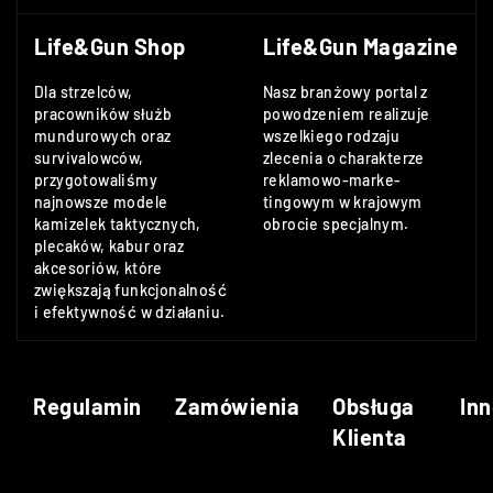
Life&Gun Shop
Life&Gun Magazine
Dla strzelców,
Nasz branżowy portal z
pracowników służb
powodzeniem realizuje
mundurowych oraz
wszelkiego rodzaju
survivalowców,
zlecenia o charakterze
przygotowaliśmy
reklamowo-marke-
najnowsze modele
tingowym w krajowym
kamizelek taktycznych,
obrocie specjalnym.
plecaków, kabur oraz
akcesoriów, które
zwiększają funkcjonalność
i efektywność w działaniu.
Regulamin
Zamówienia
Obsługa
Inn
Klienta