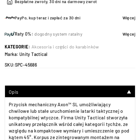
Bezpłatne zwroty, 30 dni na darmowy zwrot
PayPo, kup teraz i zapłać za 30 dni
Więcej
Raty 0%:
dogodny system ratalny
Więcej
KATEGORIE:
Akcesoria i części do karabinków
Marka:
Unity Tactical
SKU:
SPC-45686
Opis
▼
Przycisk mechaniczny Axon™ SL umożliwiający
chwilowe lub stałe uruchomienie latarki taktycznej o
kompatybilnej wtyczce. Firma Unity Tactical stworzyła
unikatowy przełącznik wśród całej kategorii tychże, ze
względu na kompaktowe wymiary i umieszczenie go pod
kątem 45°. Korpus ze zintegrowanym montażem na