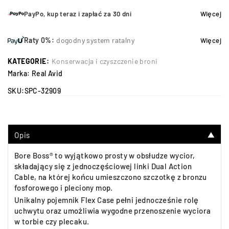
PayPo, kup teraz i zapłać za 30 dni
Więcej
Raty 0%:
dogodny system ratalny
Więcej
KATEGORIE:
Konserwacja i czyszczenie broni
Marka:
Real Avid
SKU:
SPC-32909
Opis
▼
Bore Boss® to wyjątkowo prosty w obsłudze wycior,
składający się z jednoczęściowej linki Dual Action
Cable, na której końcu umieszczono szczotkę z bronzu
fosforowego i pleciony mop.
Unikalny pojemnik Flex Case pełni jednocześnie rolę
uchwytu oraz umożliwia wygodne przenoszenie wyciora
w torbie czy plecaku.