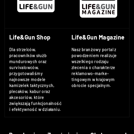
Life&Gun Shop
Life&Gun Magazine
Dla strzelców,
Nasz branżowy portal z
pracowników służb
powodzeniem realizuje
mundurowych oraz
wszelkiego rodzaju
survivalowców,
zlecenia o charakterze
przygotowaliśmy
reklamowo-marke-
najnowsze modele
tingowym w krajowym
kamizelek taktycznych,
obrocie specjalnym.
plecaków, kabur oraz
akcesoriów, które
zwiększają funkcjonalność
i efektywność w działaniu.