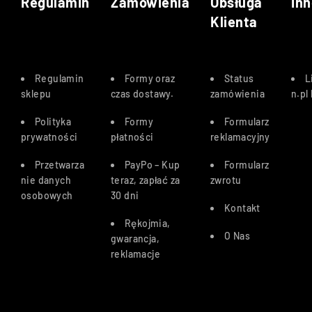
Regulamin
Zamówienia
Obsługa
Inn
Klienta
Regulamin
Formy oraz
Status
L
sklepu
czas dostawy
.
zamówienia
n.pl
Polityka
Formy
Formularz
prywatności
płatności
reklamacyjny
Przetwarza
PayPo – Kup
Formularz
nie danych
teraz, zapłać za
zwrotu
osobowych
30 dn
i
Kontakt
Rękojmia,
O Nas
gwarancja,
reklamacje