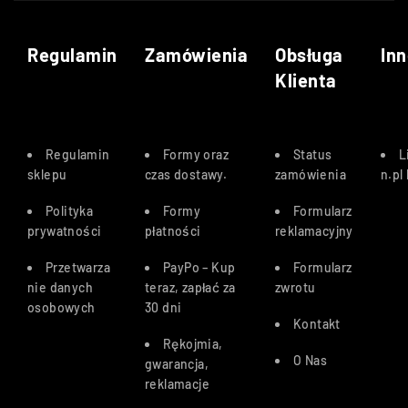
Regulamin
Zamówienia
Obsługa
Inn
Klienta
Regulamin
Formy oraz
Status
L
sklepu
czas dostawy
.
zamówienia
n.pl
Polityka
Formy
Formularz
prywatności
płatności
reklamacyjny
Przetwarza
PayPo – Kup
Formularz
nie danych
teraz, zapłać za
zwrotu
osobowych
30 dn
i
Kontakt
Rękojmia,
O Nas
gwarancja,
reklamacje