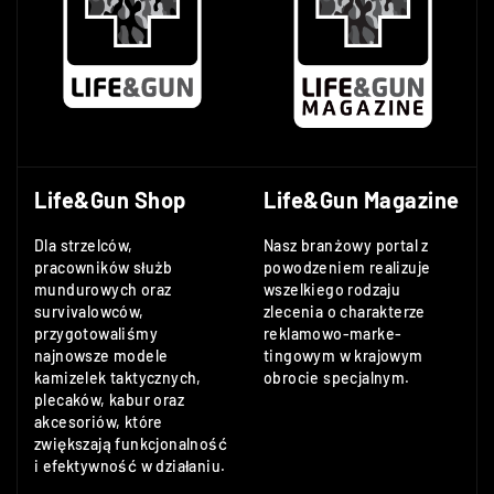
Life&Gun Shop
Life&Gun Magazine
Dla strzelców,
Nasz branżowy portal z
pracowników służb
powodzeniem realizuje
mundurowych oraz
wszelkiego rodzaju
survivalowców,
zlecenia o charakterze
przygotowaliśmy
reklamowo-marke-
najnowsze modele
tingowym w krajowym
kamizelek taktycznych,
obrocie specjalnym.
plecaków, kabur oraz
akcesoriów, które
zwiększają funkcjonalność
i efektywność w działaniu.