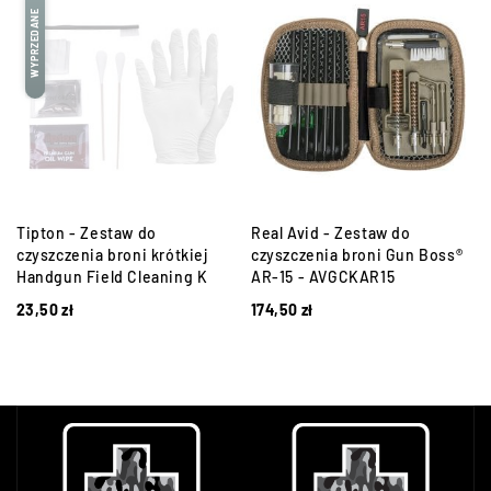
WYPRZEDANE
Tipton - Zestaw do
Real Avid - Zestaw do
czyszczenia broni krótkiej
czyszczenia broni Gun Boss®
Handgun Field Cleaning K
AR-15 - AVGCKAR15
23,50
zł
174,50
zł