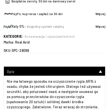
Bezpłatne zwroty, 30 dni na darmowy zwrot
PayPo, kup teraz i zapłać za 30 dni
Więcej
Raty 0%:
dogodny system ratalny
Więcej
KATEGORIE:
Konserwacja i czyszczenie broni
Marka:
Real Avid
SKU:
SPC-28098
Opis
▼
Nie ma łatwego sposobu na oczyszczenie rygla AR15 z
osadu, chyba że jesteś chirurgiem. Dlatego też używasz
szczotki, aby poluzować osad, a następnie usuwasz go
za pomocą przecieraków do czyszczenia rygla
(opakowanie 20 sztuk) i solidnej dawki środka
czyszczącego. Załatwione. Teraz wracaj do strzelania.