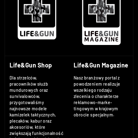
Life&Gun Shop
Life&Gun Magazine
Dla strzelców,
Nasz branżowy portal z
pracowników służb
powodzeniem realizuje
mundurowych oraz
wszelkiego rodzaju
survivalowców,
zlecenia o charakterze
przygotowaliśmy
reklamowo-marke-
najnowsze modele
tingowym w krajowym
kamizelek taktycznych,
obrocie specjalnym.
plecaków, kabur oraz
akcesoriów, które
zwiększają funkcjonalność