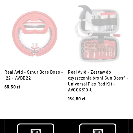
Real Avid - Sznur Bore Boss -
Real Avid - Zestaw do
a
.22 - AVBB22
czyszczenia broni Gun Boss® -
Universal Flex Rod Kit -
63,50
zł
AVGCK310-U
164,50
zł