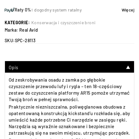
Raty 0%:
dogodny system ratalny
Więcej
KATEGORIE:
Konserwacja i czyszczenie broni
Marka:
Real Avid
SKU:
SPC-28113
Opis
▼
Od zeskrobywania osadu z zamka po głębokie
czyszczenie przewodu lufy i rygla – ten 18-częściowy
zestaw do czyszczenia platformy AR15 pomoże utrzymać
Twoją broń w pełnej sprawności.
Praktycznie niezniszczalna, poliwęglanowa obudowa z
opatentowaną konstrukcją kickstand’u rozkłada się, aby
umieścić każde potrzebne Ci narzędzie w zasięgu ręki.
Narzędzia są wyraźnie oznakowane i bezpiecznie
zatrzaskują się na swoim miejscu, utrzymując porządek.