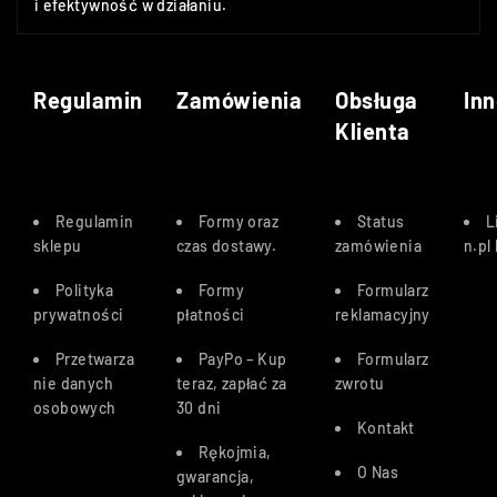
i efektywność w działaniu.
Regulamin
Zamówienia
Obsługa
Inn
Klienta
Regulamin
Formy oraz
Status
L
sklepu
czas dostawy
.
zamówienia
n.pl
Polityka
Formy
Formularz
prywatności
płatności
reklamacyjny
Przetwarza
PayPo – Kup
Formularz
nie danych
teraz, zapłać za
zwrotu
osobowych
30 dn
i
Kontakt
Rękojmia,
O Nas
gwarancja,