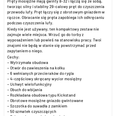
Pręty mosiężne mają gwinty 8-32 i łączą się ze sobą,
tworząc silny i stabilny 29-calowy pręt do czyszczenia
przewodu lufy. Pręt łączy się z obrotowym gniazdem w
rączce. Obracanie się pręta zapobiega ich odkręcaniu
podczas czyszczenia lufy.
Kiedy nie jest używany, ten kompaktowy zestaw nie
zajmuje wiele miejsca. Wrzuć go do torby z
wyposażeniem lub powieś na stanowisku pracy. Twoi
znajomi nie będą w stanie się powstrzymać przed
zapytaniem o niego.
Cechy:
– Wytrzymała obudowa
– Otwór do zawieszenia na kołku
– 6 wełnianych przecieraków do rygla
– 4-częściowy skręcany wycior mosiężny
– Uchwyt wielofunkcyjny
– Obuch do wbijania
– Rozkładana obudowa typu Kickstand
– Obrotowe mosiężne gniazdo gwintowane
– Szczotka do suwadła z zamkiem
– 50 szmatek czyszczących