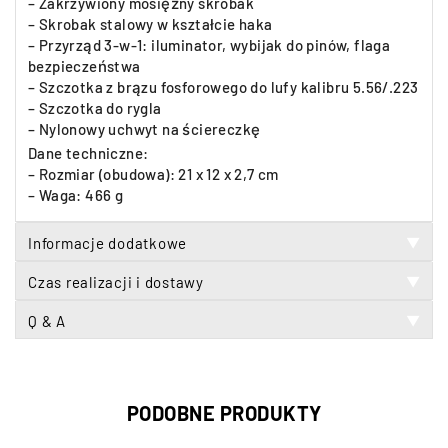
– Zakrzywiony mosiężny skrobak
– Skrobak stalowy w kształcie haka
– Przyrząd 3-w-1: iluminator, wybijak do pinów, flaga
bezpieczeństwa
– Szczotka z brązu fosforowego do lufy kalibru 5.56/.223
– Szczotka do rygla
– Nylonowy uchwyt na ściereczkę
Dane techniczne:
– Rozmiar (obudowa): 21 x 12 x 2,7 cm
– Waga: 466 g
Informacje dodatkowe
▼
Czas realizacji i dostawy
▼
Q & A
▼
PODOBNE PRODUKTY