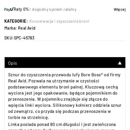
Raty 0%:
dogodny system ratalny
Więcej
KATEGORIE:
Konserwacja i czyszczenie broni
Marka:
Real Avid
SKU:
SPC-45783
Opis
▼
Sznur do czyszczenia przewodu lufy Bore Boss® od firmy
Real Avid. Pozwala na utrzymanie w czystości
podstawowego elementu broni palnej. Kluczową cechą
wyciora jest jego opakowanie, będące pojemnikiem do
przenoszenia. W pojemniku znajduje się złącze do
wpięcia linki wyciora. Silikonowy kołnierz oddziela sznur
od zewnątrz, co przyda się podczas przenoszenia w
torbie na strzelnicę.
Linka posiada ponad 80 cm długości i jest zwieńczona