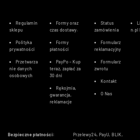
Regulamin
Formy oraz
Status
L
sklepu
czas dostawy
.
zamówienia
n.pl
Polityka
Formy
Formularz
prywatności
płatności
reklamacyjny
Przetwarza
PayPo – Kup
Formularz
nie danych
teraz, zapłać za
zwrotu
osobowych
30 dn
i
Kontakt
Rękojmia,
O Nas
gwarancja,
reklamacje
Bezpieczne płatności:
Przelewy24, PayU, BLIK,