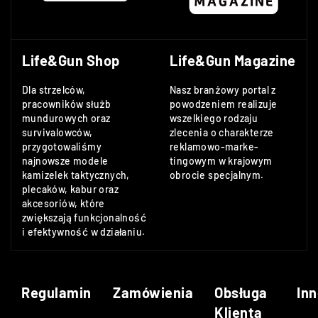
Life&Gun Shop
Life&Gun Magazine
Dla strzelców,
Nasz branżowy portal z
pracowników służb
powodzeniem realizuje
mundurowych oraz
wszelkiego rodzaju
survivalowców,
zlecenia o charakterze
przygotowaliśmy
reklamowo-marke-
najnowsze modele
tingowym w krajowym
kamizelek taktycznych,
obrocie specjalnym.
plecaków, kabur oraz
akcesoriów, które
zwiększają funkcjonalność
i efektywność w działaniu.
Regulamin
Zamówienia
Obsługa
Inn
Klienta