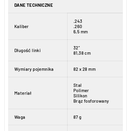
DANE TECHNICZNE
.243
Kaliber
.260
6,5 mm
32″
Długość linki
81,38 cm
Wymiary pojemnika
82 x 28 mm
Stal
Polimer
Materiał
Silikon
Brąz fosforowany
Waga
87 g