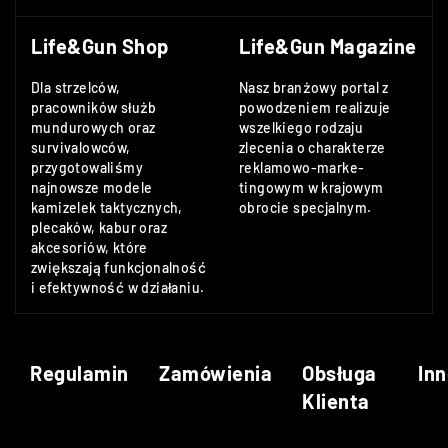
Life&Gun Shop
Life&Gun Magazine
Dla strzelców,
Nasz branżowy portal z
pracowników służb
powodzeniem realizuje
mundurowych oraz
wszelkiego rodzaju
survivalowców,
zlecenia o charakterze
przygotowaliśmy
reklamowo-marke-
najnowsze modele
tingowym w krajowym
kamizelek taktycznych,
obrocie specjalnym.
plecaków, kabur oraz
akcesoriów, które
zwiększają funkcjonalność
i efektywność w działaniu.
Regulamin
Zamówienia
Obsługa
Inn
Klienta