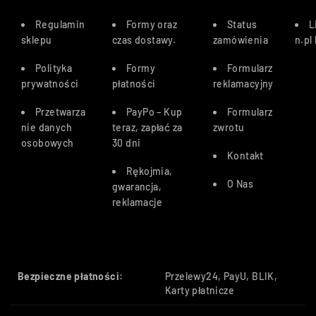
Regulamin
Formy oraz
Status
L
sklepu
czas dostawy
.
zamówienia
n.pl
Polityka
Formy
Formularz
prywatności
płatności
reklamacyjny
Przetwarza
PayPo – Kup
Formularz
nie danych
teraz, zapłać za
zwrotu
osobowych
30 dn
i
Kontakt
Rękojmia,
O Nas
gwarancja,
reklamacje
Bezpieczne płatności:
Przelewy24, PayU, BLIK,
Karty płatnicze