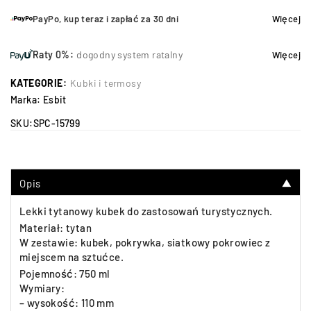
PayPo, kup teraz i zapłać za 30 dni
Więcej
Raty 0%:
dogodny system ratalny
Więcej
KATEGORIE:
Kubki i termosy
Marka:
Esbit
SKU:
SPC-15799
Opis
▼
Lekki tytanowy kubek do zastosowań turystycznych.
Materiał: tytan
W zestawie: kubek, pokrywka, siatkowy pokrowiec z
miejscem na sztućce.
Pojemność: 750 ml
Wymiary:
– wysokość: 110 mm