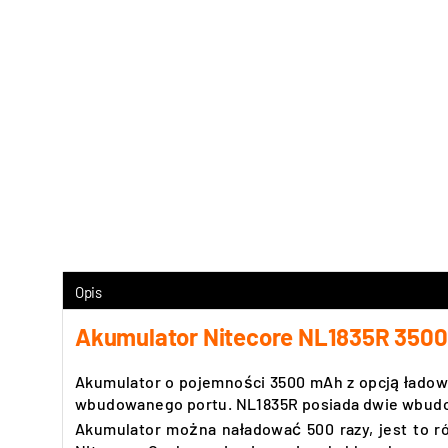
Opis
Akumulator Nitecore NL1835R 350
Akumulator o pojemności 3500 mAh z opcją ładowa
wbudowanego portu. NL1835R posiada dwie wbudow
Akumulator
można naładować 500 razy, jest to r