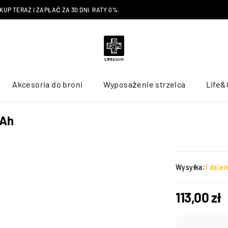
P TERAZ I ZAPŁAĆ ZA 30 DNI. RATY 0%.
Akcesoria do broni
Wyposażenie strzelca
Life&
mAh
Wysyłka:
1 dzie
113,00
zł