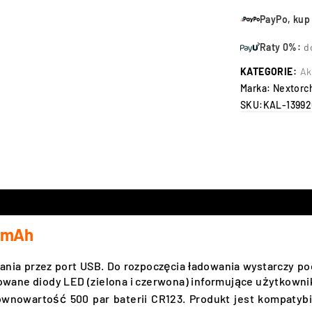
PayPo, kup 
Raty 0%:
d
KATEGORIE:
Ak
Marka:
Nextorc
SKU:
KAL-13992
0mAh
nia przez port USB. Do rozpoczęcia ładowania wystarczy p
ane diody LED (zielona i czerwona) informujące użytkownik
ównowartość 500 par baterii CR123.
Produkt jest kompatybi