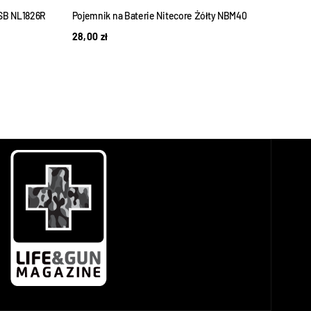
USB NL1826R
Pojemnik na Baterie Nitecore Żółty NBM40
Akum
28,00
zł
588