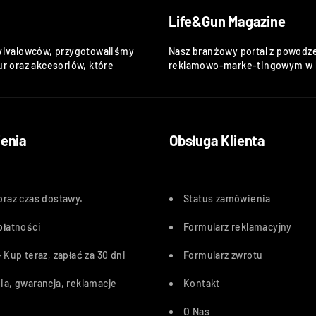
Life&Gun Magazine
vivalowców, przygotowaliśmy
Nasz branżowy portal z powodze
r oraz akcesoriów, które
reklamowo-marke-tingowym w k
enia
Obsługa Klienta
oraz czas dostawy
.
Status zamówienia
płatności
Formularz reklamacyjny
 Kup teraz, zapłać za 30 dn
i
Formularz zwrotu
ia, gwarancja, reklamacje
Kontakt
O Nas