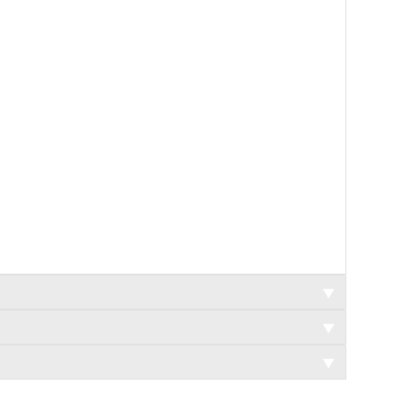
▼
▼
▼