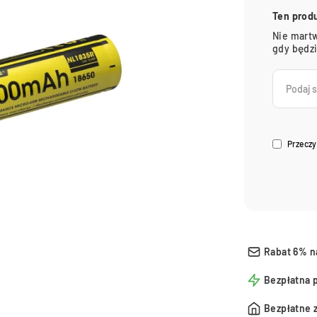
Ten prod
Nie martw
gdy będz
Przeczy
Rabat 6% n
Bezpłatna 
Bezpłatne 