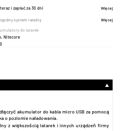
teraz i zapłać za 30 dni
Więcej
ogodny system ratalny
Więcej
umulatory do latarek
h
,
Nitecore
0
▼
odłączyć akumulator do kabla micro USB za pomocą
a o poziomie naładowania.
lny z większością latarek i innych urządzeń firmy