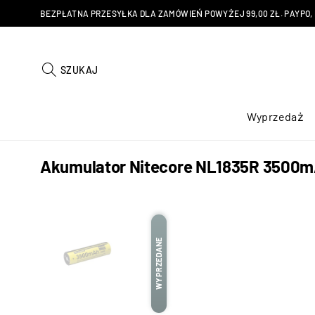
BEZPŁATNA PRZESYŁKA DLA ZAMÓWIEŃ POWYŻEJ 99,00 ZŁ. PAYPO, KU
SZUKAJ
Wyprzedaż
Akumulator Nitecore NL1835R 3500
WYPRZEDANE