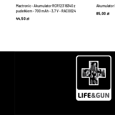
40
Mactronic - Akumulator RCR123 16340 z
Akumulator 
pudełkiem - 700 mAh - 3,7 V - RAC0024
85,00
zł
44,50
zł