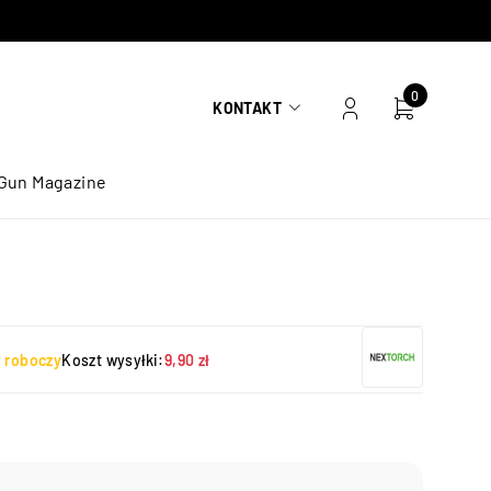
0
KONTAKT
Gun Magazine
ń roboczy
Koszt wysyłki:
9,90 zł