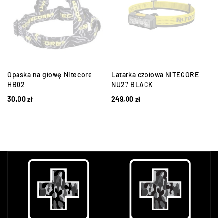
a
Opaska na głowę Nitecore
Latarka czołowa NITECORE
HB02
NU27 BLACK
30,00
zł
249,00
zł