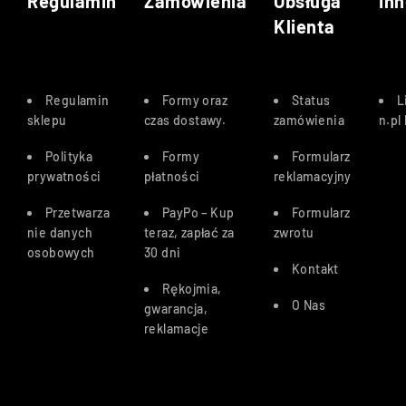
Regulamin
Zamówienia
Obsługa
Inn
Klienta
Regulamin
Formy oraz
Status
L
sklepu
czas dostawy
.
zamówienia
n.pl
Polityka
Formy
Formularz
prywatności
płatności
reklamacyjny
Przetwarza
PayPo – Kup
Formularz
nie danych
teraz, zapłać za
zwrotu
osobowych
30 dn
i
Kontakt
Rękojmia,
O Nas
gwarancja,
reklamacje