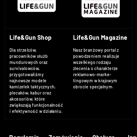
Life&Gun Shop
Life&Gun Magazine
Dla strzelców,
Nasz branżowy portal z
pracowników służb
powodzeniem realizuje
mundurowych oraz
wszelkiego rodzaju
survivalowców,
zlecenia o charakterze
przygotowaliśmy
reklamowo-marke-
najnowsze modele
tingowym w krajowym
kamizelek taktycznych,
obrocie specjalnym.
plecaków, kabur oraz
akcesoriów, które
zwiększają funkcjonalność
i efektywność w działaniu.