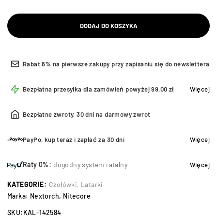
DODAJ DO KOSZYKA
Rabat 6% na pierwsze zakupy przy zapisaniu się do newslettera
Bezpłatna przesyłka dla zamówień powyżej 99,00 zł
Więcej
Bezpłatne zwroty, 30 dni na darmowy zwrot
PayPo, kup teraz i zapłać za 30 dni
Więcej
Raty 0%:
dogodny system ratalny
Więcej
KATEGORIE:
Czołówki
,
Latarki
Marka:
Nextorch
,
Nitecore
SKU:
KAL-142584