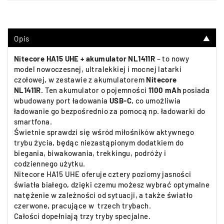
Opis
▼
Nitecore HA15 UHE + akumulator NL1411R
– to
nowy
model nowoczesnej, ultralekkiej i mocnej latarki
czołowej, w zestawie z akumulatorem
Nitecore
NL1411R.
Ten akumulator o pojemności
1100 mAh
posiada
wbudowany port ładowania
USB-C
, co umożliwia
ładowanie go bezpośrednio za pomocą np. ładowarki do
smartfona.
Świetnie sprawdzi się wśród
miłośników aktywnego
trybu życia, będąc niezastąpionym dodatkiem do
biegania, biwakowania, trekkingu, podróży i
codziennego użytku.
Nitecore HA15 UHE oferuje cztery poziomy jasności
światła białego, dzięki czemu możesz wybrać optymalne
natężenie w zależności od sytuacji, a także światło
czerwone, pracujące w trzech trybach.
Całości dopełniają trzy tryby specjalne.