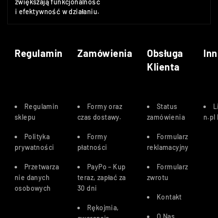
zwiększają funkcjonalność
i efektywność w działaniu.
Regulamin
Zamówienia
Obsługa
Inn
Klienta
Regulamin
Formy oraz
Status
L
sklepu
czas dostawy
.
zamówienia
n.pl
Polityka
Formy
Formularz
prywatności
płatności
reklamacyjny
Przetwarza
PayPo – Kup
Formularz
nie danych
teraz, zapłać za
zwrotu
osobowych
30 dn
i
Kontakt
Rękojmia,
O Nas