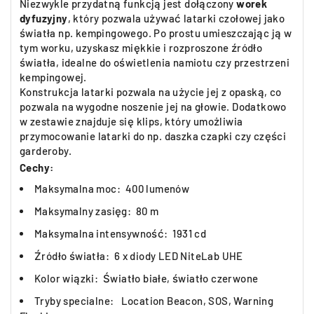
Niezwykle
przydatną funkcją jest dołączony
worek
dyfuzyjny
, który pozwala używać latarki czołowej jako
światła np. kempingowego. Po prostu umieszczając ją w
tym worku, uzyskasz miękkie i rozproszone źródło
światła, idealne do oświetlenia namiotu czy przestrzeni
kempingowej.
Konstrukcja latarki pozwala na użycie jej z opaską, co
pozwala na wygodne noszenie jej na głowie. Dodatkowo
w zestawie znajduje się klips, który umożliwia
przymocowanie latarki do np. daszka czapki czy części
garderoby.
Cechy:
Maksymalna moc: 400 lumenów
Maksymalny zasięg: 80 m
Maksymalna intensywność: 1931 cd
Źródło światła: 6 x diody LED NiteLab UHE
Kolor wiązki: Światło białe, światło czerwone
Tryby specialne:
Location Beacon, SOS, Warning