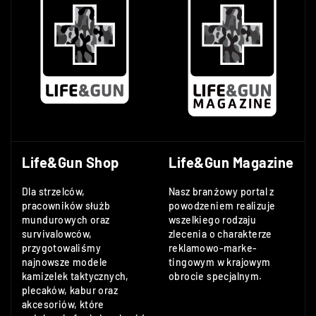
Life&Gun Shop
Life&Gun Magazine
Dla strzelców,
Nasz branżowy portal z
pracowników służb
powodzeniem realizuje
mundurowych oraz
wszelkiego rodzaju
survivalowców,
zlecenia o charakterze
przygotowaliśmy
reklamowo-marke-
najnowsze modele
tingowym w krajowym
kamizelek taktycznych,
obrocie specjalnym.
plecaków, kabur oraz
akcesoriów, które