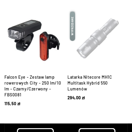
WYPRZEDANE
a
Falcon Eye - Zestaw lamp
Latarka Nitecore MH1C
-
rowerowych City - 250 lm/10
Multitask Hybrid 550
lm - Czarny/Czerwony -
Lumenów
FBS0081
294,00
zł
115,50
zł