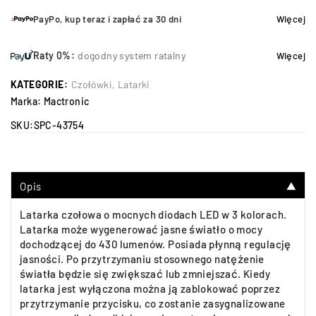
PayPo, kup teraz i zapłać za 30 dni
Więcej
Raty 0%:
dogodny system ratalny
Więcej
KATEGORIE:
Czołówki
,
Latarki
Marka:
Mactronic
SKU:
SPC-43754
Opis
▼
Latarka czołowa o mocnych diodach LED w 3 kolorach.
Latarka może wygenerować jasne światło o mocy
dochodzącej do 430 lumenów. Posiada płynną regulację
jasności. Po przytrzymaniu stosownego natężenie
światła będzie się zwiększać lub zmniejszać. Kiedy
latarka jest wyłączona można ją zablokować poprzez
przytrzymanie przycisku, co zostanie zasygnalizowane