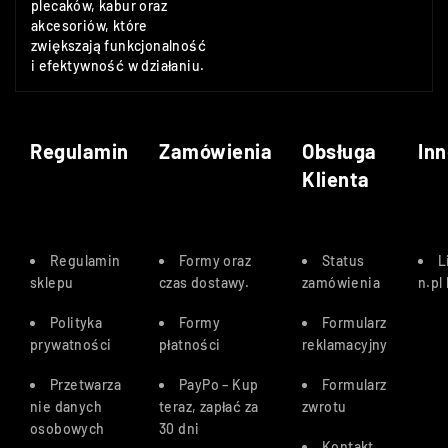
plecaków, kabur oraz
akcesoriów, które
zwiększają funkcjonalność
i efektywność w działaniu.
Regulamin
Zamówienia
Obsługa
Inn
Klienta
Regulamin
Formy oraz
Status
L
sklepu
czas dostawy
.
zamówienia
n.pl
Polityka
Formy
Formularz
prywatności
płatności
reklamacyjny
Przetwarza
PayPo – Kup
Formularz
nie danych
teraz, zapłać za
zwrotu
osobowych
30 dn
i
Kontakt