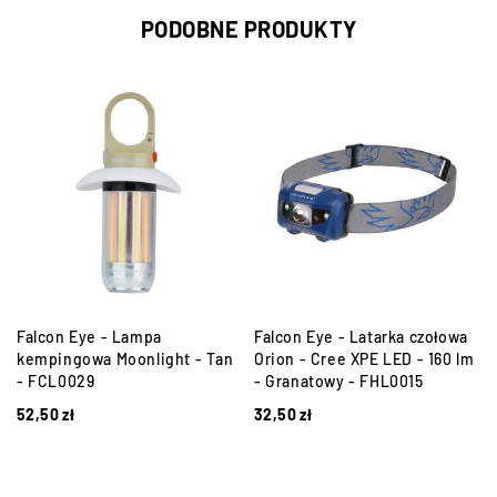
PODOBNE PRODUKTY
a
Falcon Eye - Lampa
Falcon Eye - Latarka czołowa
-
kempingowa Moonlight - Tan
Orion - Cree XPE LED - 160 lm
- FCL0029
- Granatowy - FHL0015
52,50
zł
32,50
zł