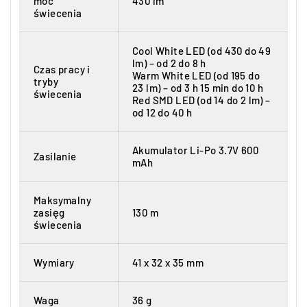
moc
430 lm
świecenia
Cool White LED (od 430 do 49
lm) – od 2 do 8 h
Czas pracy i
Warm White LED (od 195 do
tryby
23 lm) – od 3 h 15 min do 10 h
świecenia
Red SMD LED (od 14 do 2 lm) –
od 12 do 40 h
Akumulator Li-Po 3.7V 600
Zasilanie
mAh
Maksymalny
zasięg
130 m
świecenia
Wymiary
41 x 32 x 35 mm
Waga
36 g