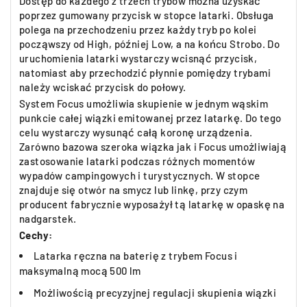
Dostęp do każdego z trzech trybów można uzyskać
poprzez gumowany przycisk w stopce latarki. Obsługa
polega na przechodzeniu przez każdy tryb po kolei
począwszy od High, później Low, a na końcu Strobo. Do
uruchomienia latarki wystarczy wcisnąć przycisk,
natomiast aby przechodzić płynnie pomiędzy trybami
należy wciskać przycisk do połowy.
System Focus umożliwia skupienie w jednym wąskim
punkcie całej wiązki emitowanej przez latarkę. Do tego
celu wystarczy wysunąć całą koronę urządzenia.
Zarówno bazowa szeroka wiązka jak i Focus umożliwiają
zastosowanie latarki podczas różnych momentów
wypadów campingowych i turystycznych. W stopce
znajduje się otwór na smycz lub linkę, przy czym
producent fabrycznie wyposażył tą latarkę w opaskę na
nadgarstek.
Cechy:
Latarka ręczna na baterię z trybem Focus i
maksymalną mocą 500 lm
Możliwością precyzyjnej regulacji skupienia wiązki