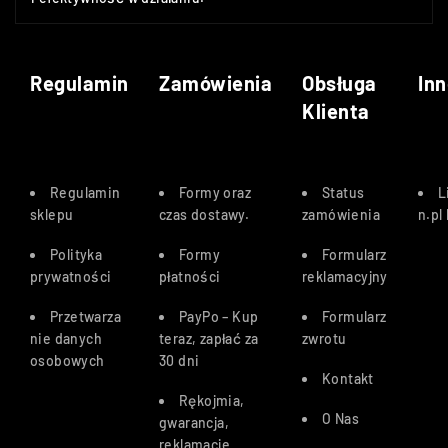
Regulamin
Zamówienia
Obsługa
Inn
Klienta
Regulamin
Formy oraz
Status
L
sklepu
czas dostawy
.
zamówienia
n.pl
Polityka
Formy
Formularz
prywatności
płatności
reklamacyjny
Przetwarza
PayPo – Kup
Formularz
nie danych
teraz, zapłać za
zwrotu
osobowych
30 dn
i
Kontakt
Rękojmia,
O Nas
gwarancja,
reklamacje