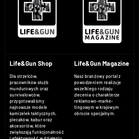
Life&Gun Shop
Life&Gun Magazine
Dla strzelców,
Nasz branżowy portal z
pracowników służb
powodzeniem realizuje
mundurowych oraz
wszelkiego rodzaju
survivalowców,
zlecenia o charakterze
przygotowaliśmy
reklamowo-marke-
najnowsze modele
tingowym w krajowym
kamizelek taktycznych,
obrocie specjalnym.
plecaków, kabur oraz
akcesoriów, które
zwiększają funkcjonalność
i efektywność w działaniu.