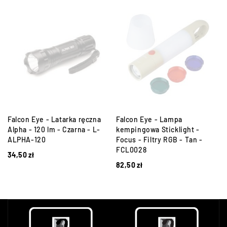
Falcon Eye - Latarka ręczna
Falcon Eye - Lampa
Alpha - 120 lm - Czarna - L-
kempingowa Sticklight -
ALPHA-120
Focus - Filtry RGB - Tan -
FCL0028
34,50
zł
82,50
zł