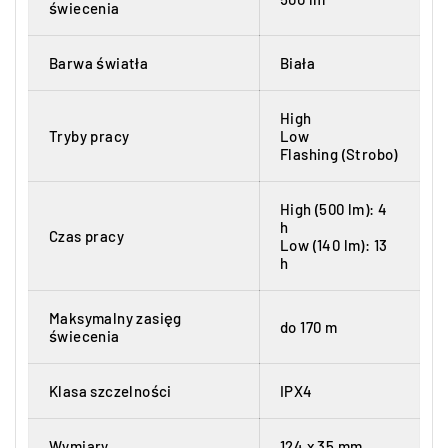
świecenia
Barwa światła
Biała
High
Tryby pracy
Low
Flashing (Strobo)
High (500 lm): 4
h
Czas pracy
Low (140 lm): 13
h
Maksymalny zasięg
do 170 m
świecenia
Klasa szczelności
IPX4
Wymiary
124 x 35 mm