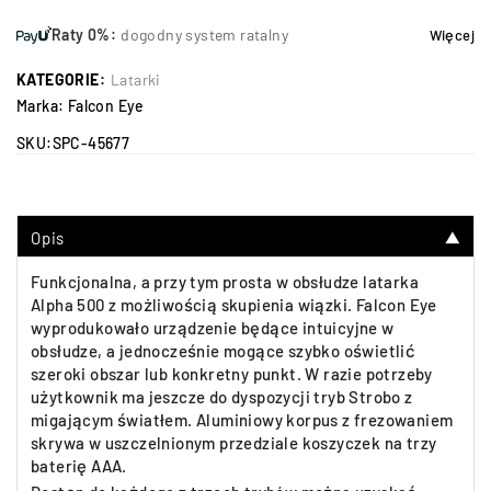
Raty 0%:
dogodny system ratalny
Więcej
KATEGORIE:
Latarki
Marka:
Falcon Eye
SKU:
SPC-45677
Opis
▼
Funkcjonalna, a przy tym prosta w obsłudze latarka
Alpha 500 z możliwością skupienia wiązki. Falcon Eye
wyprodukowało urządzenie będące intuicyjne w
obsłudze, a jednocześnie mogące szybko oświetlić
szeroki obszar lub konkretny punkt. W razie potrzeby
użytkownik ma jeszcze do dyspozycji tryb Strobo z
migającym światłem. Aluminiowy korpus z frezowaniem
skrywa w uszczelnionym przedziale koszyczek na trzy
baterię AAA.