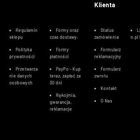
Klienta
Regulamin
Formy oraz
Status
L
sklepu
czas dostawy
.
zamówienia
n.pl
Polityka
Formy
Formularz
prywatności
płatności
reklamacyjny
Przetwarza
PayPo – Kup
Formularz
nie danych
teraz, zapłać za
zwrotu
osobowych
30 dn
i
Kontakt
Rękojmia,
O Nas
gwarancja,
reklamacje