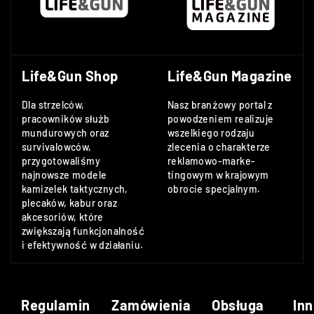
Life&Gun Shop
Life&Gun Magazine
Dla strzelców,
Nasz branżowy portal z
pracowników służb
powodzeniem realizuje
mundurowych oraz
wszelkiego rodzaju
survivalowców,
zlecenia o charakterze
przygotowaliśmy
reklamowo-marke-
najnowsze modele
tingowym w krajowym
kamizelek taktycznych,
obrocie specjalnym.
plecaków, kabur oraz
akcesoriów, które
zwiększają funkcjonalność
i efektywność w działaniu.
Regulamin
Zamówienia
Obsługa
Inn