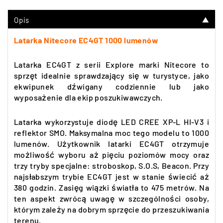
Opis
▼
Latarka Nitecore EC4GT 1000 lumenów
Latarka EC4GT z serii Explore marki Nitecore to
sprzęt idealnie sprawdzający się w turystyce, jako
ekwipunek dźwigany codziennie lub jako
wyposażenie dla ekip poszukiwawczych.
Latarka wykorzystuje diodę LED CREE XP-L HI-V3 i
reflektor SMO. Maksymalna moc tego modelu to 1000
lumenów. Użytkownik latarki EC4GT otrzymuje
możliwość wyboru aż pięciu poziomów mocy oraz
trzy tryby specjalne: stroboskop, S.O.S, Beacon. Przy
najsłabszym trybie EC4GT jest w stanie świecić aż
380 godzin. Zasięg wiązki światła to 475 metrów. Na
ten aspekt zwrócą uwagę w szczególności osoby,
którym zależy na dobrym sprzęcie do przeszukiwania
terenu.