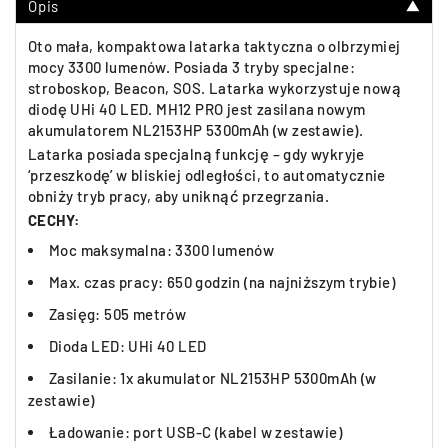
Opis
▼
Oto mała, kompaktowa latarka taktyczna o olbrzymiej
mocy 3300 lumenów. Posiada 3 tryby specjalne:
stroboskop, Beacon, SOS. Latarka wykorzystuje nową
diodę UHi 40 LED. MH12 PRO jest zasilana nowym
akumulatorem NL2153HP 5300mAh (w zestawie).
Latarka posiada specjalną funkcję – gdy wykryje
‘przeszkodę’ w bliskiej odległości, to automatycznie
obniży tryb pracy, aby uniknąć przegrzania.
CECHY:
Moc maksymalna: 3300 lumenów
Max. czas pracy: 650 godzin (na najniższym trybie)
Zasięg: 505 metrów
Dioda LED: UHi 40 LED
Zasilanie: 1x akumulator NL2153HP 5300mAh (w
zestawie)
Ładowanie: port USB-C (kabel w zestawie)