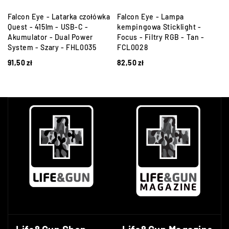
Falcon Eye - Latarka czołówka
Falcon Eye - Lampa
Quest - 415lm - USB-C -
kempingowa Sticklight -
Akumulator - Dual Power
Focus - Filtry RGB - Tan -
System - Szary - FHL0035
FCL0028
91,50
zł
82,50
zł