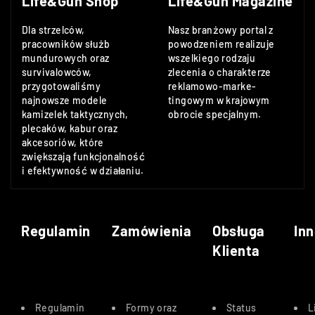
Life&Gun Shop
Life&Gun Magazine
Dla strzelców,
Nasz branżowy portal z
pracowników służb
powodzeniem realizuje
mundurowych oraz
wszelkiego rodzaju
survivalowców,
zlecenia o charakterze
przygotowaliśmy
reklamowo-marke-
najnowsze modele
tingowym w krajowym
kamizelek taktycznych,
obrocie specjalnym.
plecaków, kabur oraz
akcesoriów, które
zwiększają funkcjonalność
i efektywność w działaniu.
Regulamin
Zamówienia
Obsługa
Inn
Klienta
Regulamin
Formy oraz
Status
L