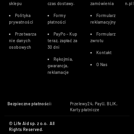
sklepu
czas dostawy
.
zamówienia
n.pl
Polityka
Formy
Formularz
prywatności
płatności
reklamacyjny
Przetwarza
PayPo – Kup
Formularz
nie danych
teraz, zapłać za
zwrotu
osobowych
30 dn
i
Kontakt
Rękojmia,
O Nas
gwarancja,
reklamacje
Bezpieczne płatności:
Przelewy24, PayU, BLIK,
Karty płatnicze
© Life Aid sp. z o.o. All
Rights Reserved.