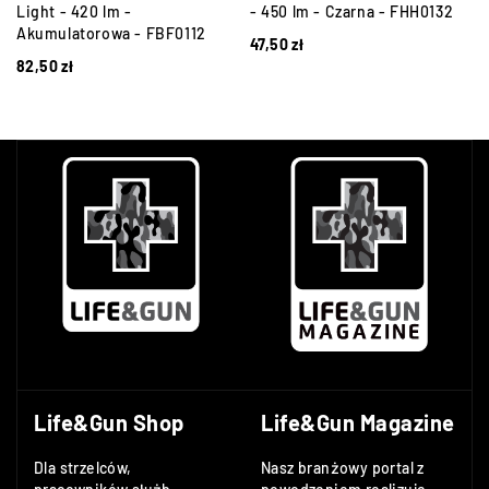
Light - 420 lm -
- 450 lm - Czarna - FHH0132
Akumulatorowa - FBF0112
47,50
zł
82,50
zł
Life&Gun Shop
Life&Gun Magazine
Dla strzelców,
Nasz branżowy portal z