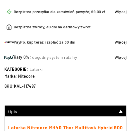
Bezpłatna przesyłka dla zamówień powyżej 99,00 zł
Więcej
Bezpłatne zwroty, 30 dni na darmowy zwrot
PayPo, kup teraz i zapłać za 30 dni
Więcej
Raty 0%:
dogodny system ratalny
Więcej
KATEGORIE:
Latarki
Marka:
Nitecore
SKU:
KAL-117487
Opis
▼
Latarka Nitecore MH40 Thor Multitask Hybrid 900