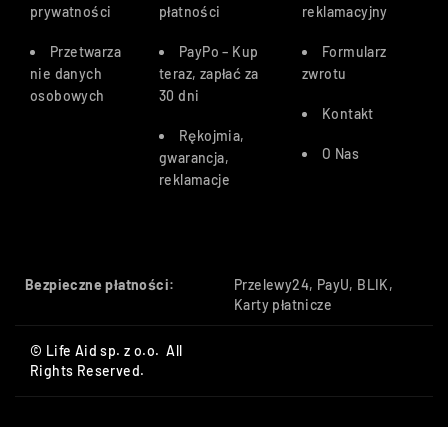
prywatności
płatności
reklamacyjny
Przetwarza
PayPo – Kup
Formularz
nie danych
teraz, zapłać za
zwrotu
osobowych
30 dn
i
Kontakt
Rękojmia,
O Nas
gwarancja,
reklamacje
Bezpieczne płatności:
Przelewy24, PayU, BLIK,
Karty płatnicze
© Life Aid sp. z o.o. All
Rights Reserved.