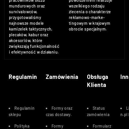
pracowników służb
powodzeniem realizuje
mundurowych oraz
wszelkiego rodzaju
survivalowców,
zlecenia o charakterze
przygotowaliśmy
reklamowo-marke-
najnowsze modele
tingowym w krajowym
kamizelek taktycznych,
obrocie specjalnym.
plecaków, kabur oraz
akcesoriów, które
zwiększają funkcjonalność
i efektywność w działaniu.
Regulamin
Zamówienia
Obsługa
Inn
Klienta
Regulamin
Formy oraz
Status
L
sklepu
czas dostawy
.
zamówienia
n.pl
Polityka
Formy
Formularz