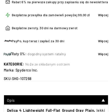
Rabat 6% na pierwsze zakupy przy zapisaniu się do newslettera
Bezpłatna przesyłka dla zamówień powyżej 99,00 zł
Więcej
Bezpłatne zwroty, 30 dni na darmowy zwrot
PayPo, kup teraz i zapłać za 30 dni
Więcej
Raty 0%:
dogodny system ratalny
Więcej
KATEGORIE:
Noże ze składanym ostrzem
Marka:
Spyderco Inc.
SKU:
SHG-107268
Opis
▼
Delica 4 Lightweight Full-Flat Ground Gray Plain,
lekki