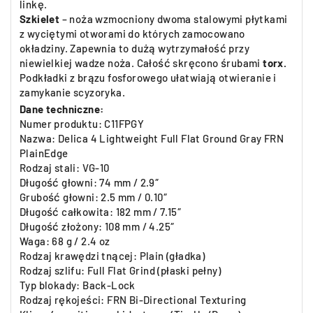
linkę.
Szkielet
– noża wzmocniony dwoma stalowymi płytkami
z wyciętymi otworami do których zamocowano
okładziny. Zapewnia to dużą wytrzymałość przy
niewielkiej wadze noża. Całość skręcono śrubami
torx.
Podkładki z brązu fosforowego ułatwiają otwieranie i
zamykanie scyzoryka.
Dane techniczne:
Numer produktu: C11FPGY
Nazwa: Delica 4 Lightweight Full Flat Ground Gray FRN
PlainEdge
Rodzaj stali: VG-10
Długość głowni: 74 mm / 2.9″
Grubość głowni: 2.5 mm / 0.10″
Długość całkowita: 182 mm / 7.15″
Długość złożony: 108 mm / 4.25″
Waga: 68 g / 2.4 oz
Rodzaj krawędzi tnącej: Plain (gładka)
Rodzaj szlifu: Full Flat Grind (płaski pełny)
Typ blokady: Back-Lock
Rodzaj rękojeści: FRN Bi-Directional Texturing