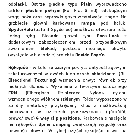
odblaski. Ostrze gładkie typu
Plain
wyprowadzono
szlifem
płaskim pełnym
(Full Flat Grind) redukującym
wagę noża oraz poprawiającym właściwości tnące. Na
grzbiecie głowni karbowana
rampa
pod kciuk.
SpyderHole
(patent Spyderco) umożliwia otwarcie noża
jedną ręką. Blokada głowni typu
Back-Lock
z
dodatkowym zabezpieczeniem przed przypadkowym
zwolnieniem blokady podczas mocnego chwytu
(wycięcie w blokadzie) projektu
Davida Boye’a.
Rękojeść
– w kolorze
szarym
pokryta antypoślizgowymi
teksturowanymi w dwóch kierunkach okładzinami
(Bi-
Directional Texturing)
wzmacnia chwyt również przy
mokrych dłoniach. Wykonana z tworzywa sztucznego
FRN
(Fiberglass Reinforced Nylon), nylonu
wzmocnionego włóknem szklanym. Folder wyposażono w
solidny metalowy przykręcany klips z możliwością
mocowania w czterech płaszczyznach (góra/dół,
prawo/lewo)
4-way clip positions.
Karbowanie nacięcia
na rękojeści
Spine Jimping
zwiększają wygodę oraz
pewność chwytu.
W tylnej części rękojeści otwór na