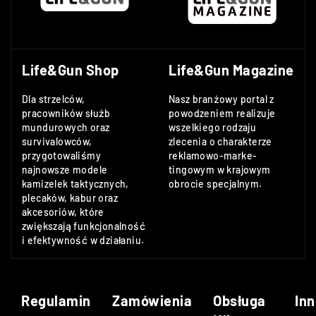
Life&Gun Shop
Life&Gun Magazine
Dla strzelców,
Nasz branżowy portal z
pracowników służb
powodzeniem realizuje
mundurowych oraz
wszelkiego rodzaju
survivalowców,
zlecenia o charakterze
przygotowaliśmy
reklamowo-marke-
najnowsze modele
tingowym w krajowym
kamizelek taktycznych,
obrocie specjalnym.
plecaków, kabur oraz
akcesoriów, które
zwiększają funkcjonalność
i efektywność w działaniu.
Regulamin
Zamówienia
Obsługa
Inn