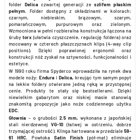
folder
Delica
czwartej generacji ze
szlifem płaskim
pełnym.
Folder dostępny z okładzinami w kolorach:
czarnym, niebieskim, brązowym, szarym,
pomarańczowym, purpurowym oraz zielonym.
Wzmocniona w pełni rozbieralna konstrukcja łączona na
śruby
torx
(ułatwia czyszczenie, regulację foldera) oraz
mocowany w czterech płaszczyznach klips (4-way clip
positions). Dzięki poprawionej ergonomii oraz
konstrukcji nóż zyskał na sztywności, funkcjonalności i
estetyce.
W 1990 roku firma Spyderco wprowadziła na rynek dwa
modele noży:
Endura
i
Delica,
kreując tym samym popyt
na lekkie foldery otwierane jedną ręką w przystępnej
cenie. Produkty te stały się bestsellerami. Dzięki
niewielkim gabarytom oraz niskiej masie stanowią
znakomitą propozycje jako noże codziennego użytku
EDC.
Głownia
– o grubości
2.5 mm,
wykonana z japońskiej
stali nierdzewnej
VG-10
(łatwej w ostrzeniu, dobrze
trzymającej ostrość). Klinga hartowana w przedziale
59-
61 HRC.
Powłoka
Satin Finish
(pół-mat) eliminuje