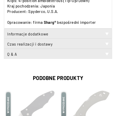
Klips: 4-position ambidextrous
(Tip-Up/Down)
Kraj pochodzenia: Japonia
Producent: Spyderco, U.S.A.
Opracowanie: firma
Sharg®
bezpośredni importer
Informacje dodatkowe
▼
Czas realizacji i dostawy
▼
Q & A
▼
PODOBNE PRODUKTY
WYPRZEDANE
WYPRZEDANE