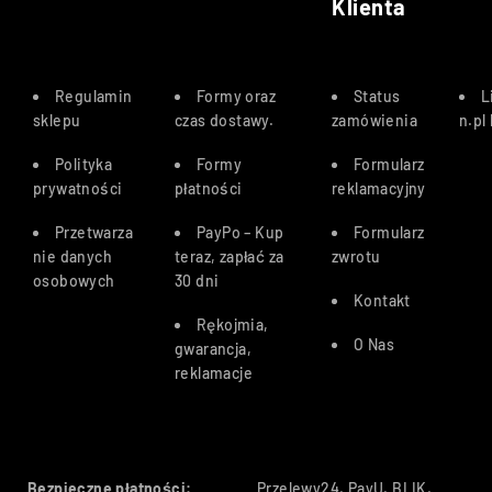
Klienta
Regulamin
Formy oraz
Status
L
sklepu
czas dostawy
.
zamówienia
n.pl
Polityka
Formy
Formularz
prywatności
płatności
reklamacyjny
Przetwarza
PayPo – Kup
Formularz
nie danych
teraz, zapłać za
zwrotu
osobowych
30 dn
i
Kontakt
Rękojmia,
O Nas
gwarancja,
reklamacje
Bezpieczne płatności:
Przelewy24, PayU, BLIK,