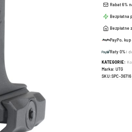
Rabat 6% n
Bezpłatna 
Bezpłatne 
PayPo, kup 
Raty 0%:
d
KATEGORIE:
Ko
Marka:
UTG
SKU:
SPC-36716