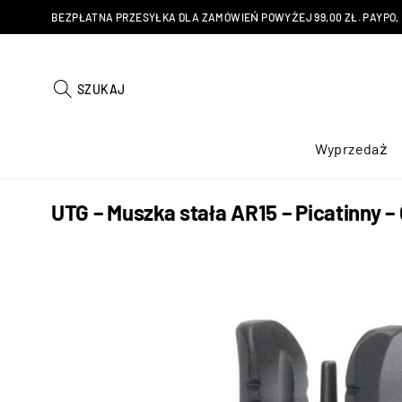
BEZPŁATNA PRZESYŁKA DLA ZAMÓWIEŃ POWYŻEJ 99,00 ZŁ. PAYPO, KU
SZUKAJ
Wyprzedaż
UTG – Muszka stała AR15 – Picatinny –