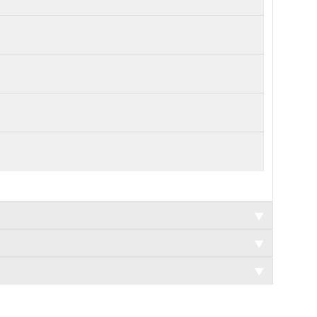
▼
▼
▼