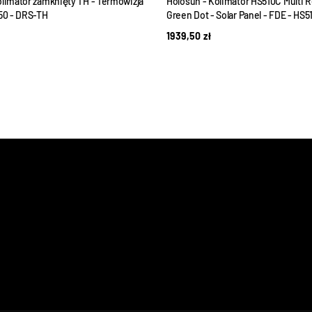
olimator zamknięty TH - Termowizja
Holosun - Kolimator HS510C Multi Re
350 - DRS-TH
Green Dot - Solar Panel - FDE - H
1939,50
zł