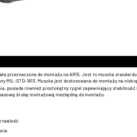
ła przeznaczona do montażu na AR15. Jest to muszka standardu 
inny MIL-STD-1913. Muszka jest dostosowana do montażu na nisk
nia, posiada również prostokątny rygiel zapewniający stabilność
zapasową śrubę montażową niezbędną do montażu.
 trwałość
onie