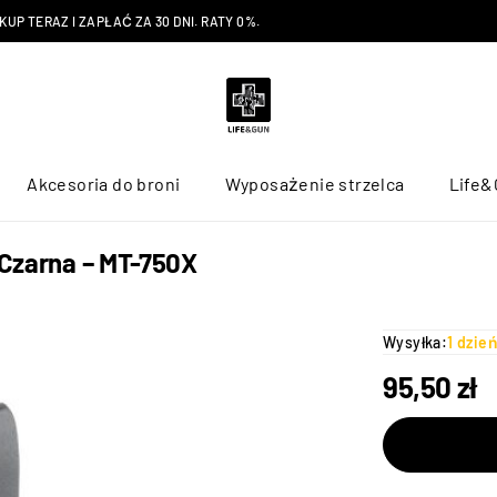
P TERAZ I ZAPŁAĆ ZA 30 DNI. RATY 0%.
Akcesoria do broni
Wyposażenie strzelca
Life&
 Czarna – MT-750X
Wysyłka:
1 dzie
95,50
zł