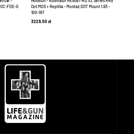
ticle -
Holosun - Kolimator HE509T-RD X2 Series Red
Holos
S510C-FDE-G
Dot MOS + Reptilia - Montaż DOT Mount 1.93 -
Green
100-167
1.93 
3229,50
zł
287