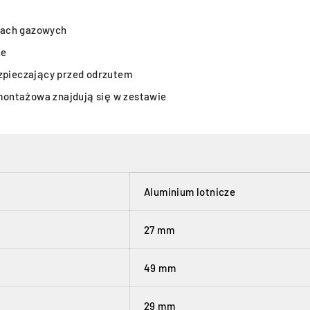
kach gazowych
ne
ezpieczający przed odrzutem
montażowa znajdują się w zestawie
Aluminium lotnicze
27 mm
49 mm
29 mm