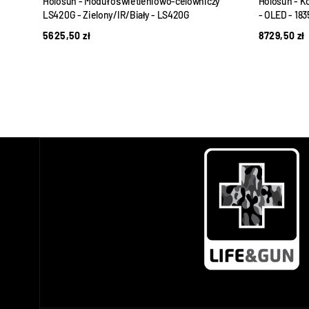
 do
Holosun - Moduł oświetleniowo-celowniczy
Holosun - K
LS420G - Zielony/IR/Biały - LS420G
- OLED - 18
5625,50
zł
8729,50
zł