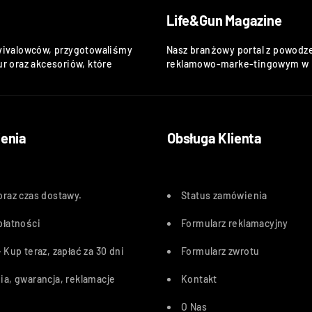
Life&Gun Magazine
vivalowców, przygotowaliśmy
Nasz branżowy portal z powodze
r oraz akcesoriów, które
reklamowo-marke-tingowym w k
enia
Obsługa Klienta
oraz czas dostawy
.
Status zamówienia
płatności
Formularz reklamacyjny
 Kup teraz, zapłać za 30 dn
i
Formularz zwrotu
ia, gwarancja, reklamacje
Kontakt
O Nas