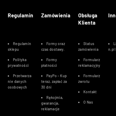
Regulamin
Zamówienia
Obsługa
Inn
Klienta
Regulamin
Formy oraz
Status
L
sklepu
czas dostawy
.
zamówienia
n.pl
Polityka
Formy
Formularz
prywatności
płatności
reklamacyjny
Przetwarza
PayPo – Kup
Formularz
nie danych
teraz, zapłać za
zwrotu
osobowych
30 dn
i
Kontakt
Rękojmia,
O Nas
gwarancja,
reklamacje