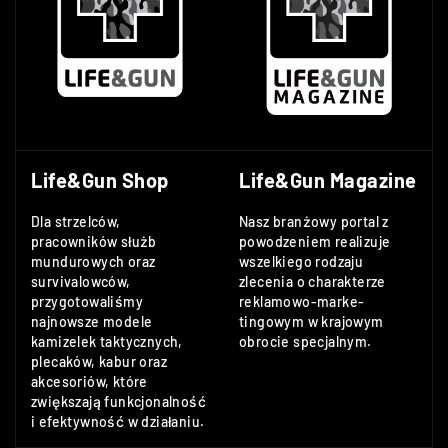
Life&Gun Shop
Life&Gun Magazine
Dla strzelców,
Nasz branżowy portal z
pracowników służb
powodzeniem realizuje
mundurowych oraz
wszelkiego rodzaju
survivalowców,
zlecenia o charakterze
przygotowaliśmy
reklamowo-marke-
najnowsze modele
tingowym w krajowym
kamizelek taktycznych,
obrocie specjalnym.
plecaków, kabur oraz
akcesoriów, które
zwiększają funkcjonalność
i efektywność w działaniu.