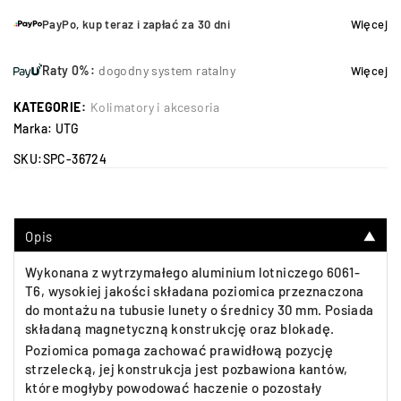
PayPo, kup teraz i zapłać za 30 dni
Więcej
Raty 0%:
dogodny system ratalny
Więcej
KATEGORIE:
Kolimatory i akcesoria
Marka:
UTG
SKU:
SPC-36724
Opis
▼
Wykonana z wytrzymałego aluminium lotniczego 6061-
T6, wysokiej jakości składana poziomica przeznaczona
do montażu na tubusie lunety o średnicy 30 mm. Posiada
składaną magnetyczną konstrukcję oraz blokadę.
Poziomica pomaga zachować prawidłową pozycję
strzelecką, jej konstrukcja jest pozbawiona kantów,
które mogłyby powodować haczenie o pozostały