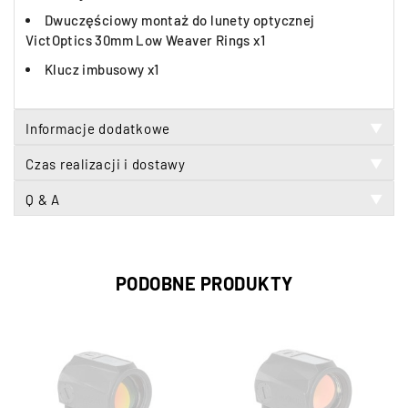
Dwuczęściowy montaż do lunety optycznej
VictOptics 30mm Low Weaver Rings x1
Klucz imbusowy x1
Informacje dodatkowe
▼
Czas realizacji i dostawy
▼
Q & A
▼
PODOBNE PRODUKTY