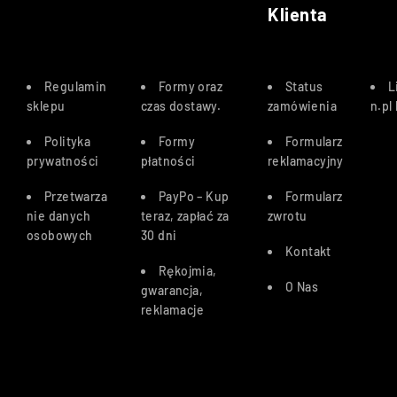
Klienta
Regulamin
Formy oraz
Status
L
sklepu
czas dostawy
.
zamówienia
n.pl
Polityka
Formy
Formularz
prywatności
płatności
reklamacyjny
Przetwarza
PayPo – Kup
Formularz
nie danych
teraz, zapłać za
zwrotu
osobowych
30 dn
i
Kontakt
Rękojmia,
O Nas
gwarancja,
reklamacje