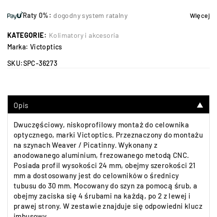
Raty 0%:
dogodny system ratalny
Więcej
KATEGORIE:
Kolimatory i akcesoria
Marka:
Victoptics
SKU:
SPC-36273
Opis
▼
Dwuczęściowy, niskoprofilowy montaż do celownika
optycznego, marki Victoptics. Przeznaczony do montażu
na szynach Weaver / Picatinny. Wykonany z
anodowanego aluminium, frezowanego metodą CNC.
Posiada profil wysokości 24 mm, obejmy szerokości 21
mm a dostosowany jest do celowników o średnicy
tubusu do 30 mm. Mocowany do szyn za pomocą śrub, a
obejmy zaciska się 4 śrubami na każdą, po 2 z lewej i
prawej strony. W zestawie znajduje się odpowiedni klucz
imbusowy.