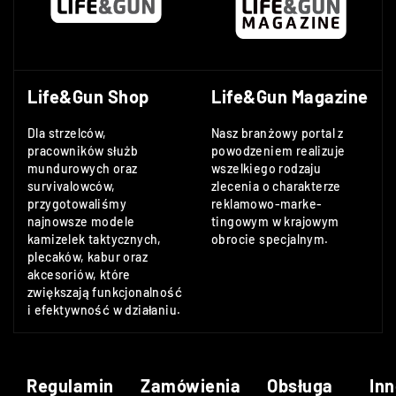
Life&Gun Shop
Life&Gun Magazine
Dla strzelców,
Nasz branżowy portal z
pracowników służb
powodzeniem realizuje
mundurowych oraz
wszelkiego rodzaju
survivalowców,
zlecenia o charakterze
przygotowaliśmy
reklamowo-marke-
najnowsze modele
tingowym w krajowym
kamizelek taktycznych,
obrocie specjalnym.
plecaków, kabur oraz
akcesoriów, które
zwiększają funkcjonalność
i efektywność w działaniu.
Regulamin
Zamówienia
Obsługa
Inn