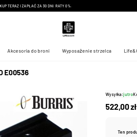
P TERAZ I ZAPŁAĆ ZA 30 DNI. RATY 0%.
Akcesoria do broni
Wyposażenie strzelca
Life&
KO E00536
Wysyłka:
jutro
K
522,00
zł
Ten prod