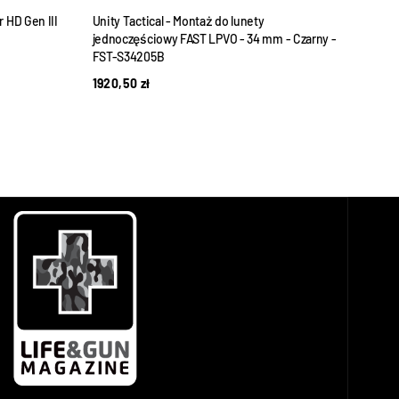
r HD Gen III
Unity Tactical - Montaż do lunety
Mont
jednoczęściowy FAST LPVO - 34 mm - Czarny -
48,
FST-S34205B
1920,50
zł