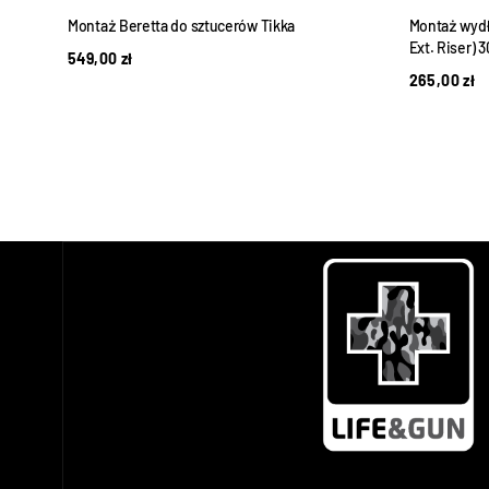
UL
Montaż Beretta do sztucerów Tikka
Montaż wydłu
Ext. Riser) 
549,00
zł
265,00
zł