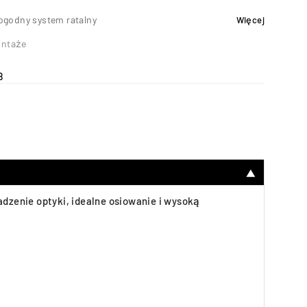
ogodny system ratalny
Więcej
ntaże
8
▼
zenie optyki, idealne osiowanie i wysoką