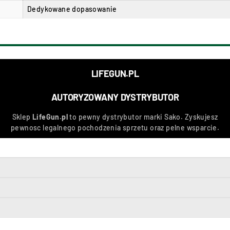
Dedykowane dopasowanie
LIFEGUN.PL
AUTORYZOWANY DYSTRYBUTOR
Sklep
LifeGun.pl
to pewny dystrybutor marki
Sako
. Zyskujesz
pewnosc legalnego pochodzenia sprzetu oraz pelne wsparcie.