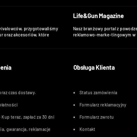
Life&Gun Magazine
vivalowców, przygotowaliśmy
Nasz branżowy portal z powodze
r oraz akcesoriów, które
reklamowo-marke-tingowym w k
enia
Obsługa Klienta
oraz czas dostawy
.
Status zamówienia
płatności
Formularz reklamacyjny
 Kup teraz, zapłać za 30 dn
i
Formularz zwrotu
ia, gwarancja, reklamacje
Kontakt