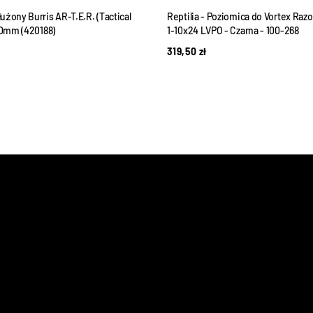
żony Burris AR-T.E.R. (Tactical
Reptilia - Poziomica do Vortex Razo
30mm (420188)
1‑10x24 LVPO - Czarna - 100-268
319,50
zł