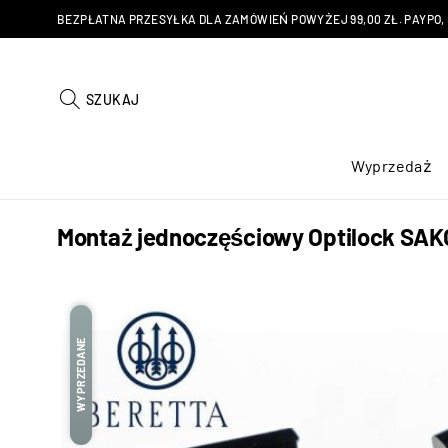
BEZPŁATNA PRZESYŁKA DLA ZAMÓWIEŃ POWYŻEJ 99,00 ZŁ. PAYPO, KU
SZUKAJ
Wyprzedaż
Montaż jednoczęściowy Optilock SA
WYPRZEDANE