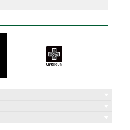
▼
▼
▼