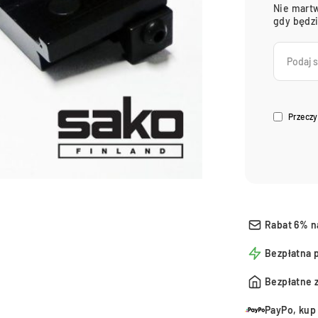
Nie martw
gdy będz
Przeczy
Rabat 6% n
Bezpłatna 
Bezpłatne 
PayPo, kup 