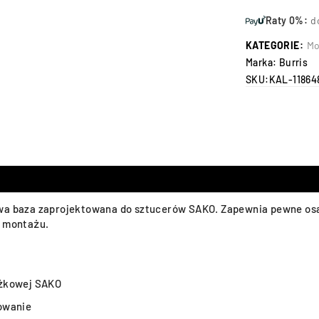
Raty 0%:
d
KATEGORIE:
Mo
Marka:
Burris
SKU:
KAL-11864
owa baza zaprojektowana do sztucerów SAKO. Zapewnia pewne osad
 montażu.
ożkowej SAKO
owanie