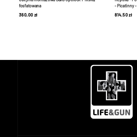
fosfatowana
- Picatinny 
360,00
zł
814,50
zł