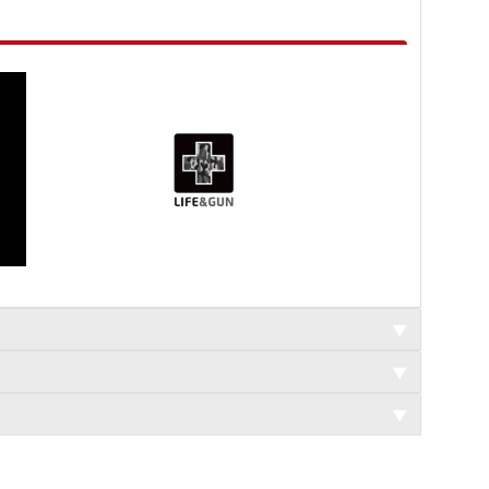
▼
▼
▼