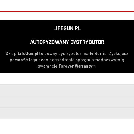
LIFEGUN.PL
AUTORYZOWANY DYSTRYBUTOR
Sklep
LifeGun.pl
to pewny dystrybutor marki Burris. Zyskujesz
pewność legalnego pochodzenia sprzętu oraz dożywotnią
gwarancję
Forever Warranty™
.