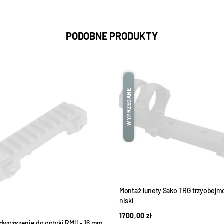
PODOBNE PRODUKTY
WYPRZEDANE
Montaż lunety Sako TRG trzyobej
niski
1700,00
zł
Podwyższenie do optyki RMU - 16 mm