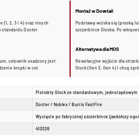
Montaż w Dovetail
(1, 2, 3 i 4) oraz innych
Podstawę wciska się (praską lub
 standardu Docter.
szczerbince Glocka. Po wkręcen
Alternatywa dla MOS
um, celownik osadzony jest
Rewelacyjne wyjście dla strzel
zenie kropki w cel.
Glock (Gen 3, Gen 4) i chcą sp
Pistolety Glock ze standardowym, jednorzędowym
Docter / Noblex / Burris FastFire
Wycięcie po fabrycznej szczerbince (jaskółczy ogo
410326