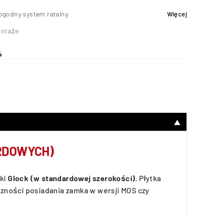
ogodny system ratalny
Więcej
ntaże
4
▼
ARDOWYCH)
rki
Glock (w standardowej szerokości)
. Płytka
czności posiadania zamka w wersji MOS czy