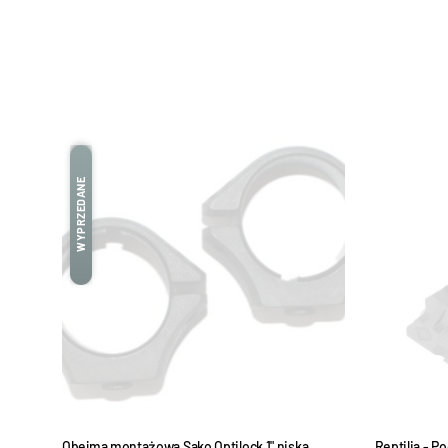
WYPRZEDANE
Obejma montażowa Sako Optilock 1" niska,
Reptilia - 