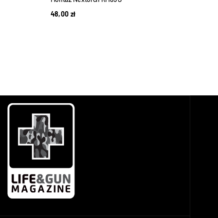
48,00
zł