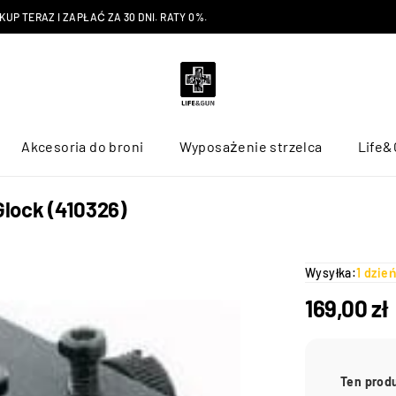
P TERAZ I ZAPŁAĆ ZA 30 DNI. RATY 0%.
Akcesoria do broni
Wyposażenie strzelca
Life&
Glock (410326)
Wysyłka:
1 dzie
169,00
zł
Ten prod