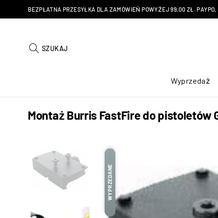
BEZPŁATNA PRZESYŁKA DLA ZAMÓWIEŃ POWYŻEJ 99,00 ZŁ. PAYPO, KU
SZUKAJ
Wyprzedaż
Montaż Burris FastFire do pistoletów 
WYPRZEDANE