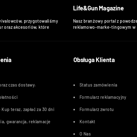
Life&Gun Magazine
vivalowców, przygotowaliśmy
Nasz branżowy portal z powodze
r oraz akcesoriów, które
reklamowo-marke-tingowym w k
enia
Obsługa Klienta
oraz czas dostawy
.
Status zamówienia
płatności
Formularz reklamacyjny
 Kup teraz, zapłać za 30 dn
i
Formularz zwrotu
ia, gwarancja, reklamacje
Kontakt
O Nas