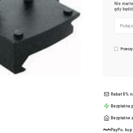
Nie martw
gdy będz
Przeczy
Rabat 6% n
Bezpłatna 
Bezpłatne 
PayPo, kup 