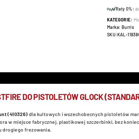
Raty 0%:
d
KATEGORIE:
Mo
Marka:
Burris
SKU:
KAL-11838
TFIRE DO PISTOLETÓW GLOCK (STAND
unt (410326)
dla kultowych i wszechobecnych pistoletów ma
a w miejsce fabrycznej, plastikowej szczerbinki, bez konie
u drogiego frezowania.