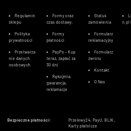
Regulamin
Formy oraz
Status
L
sklepu
czas dostawy
.
zamówienia
n.pl
Polityka
Formy
Formularz
prywatności
płatności
reklamacyjny
Przetwarza
PayPo – Kup
Formularz
nie danych
teraz, zapłać za
zwrotu
osobowych
30 dn
i
Kontakt
Rękojmia,
O Nas
gwarancja,
reklamacje
Bezpieczne płatności:
Przelewy24, PayU, BLIK,
Karty płatnicze