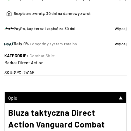
Bezpłatne zwroty, 30 dni na darmowy zwrot
PayPo, kup teraz i zapłać za 30 dni
Więcej
Raty 0%:
dogodny system ratalny
Więcej
KATEGORIE:
Combat Shirt
Marka:
Direct Action
SKU:
SPC-24145
Opis
▼
Bluza taktyczna Direct
Action Vanguard Combat