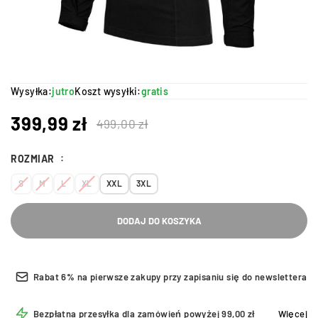
Wysyłka:
jutro
Koszt wysyłki:
gratis
399,99
zł
499,00
zł
ROZMIAR
S
M
L
XL
XXL
3XL
DODAJ DO KOSZYKA
Rabat 6% na pierwsze zakupy przy zapisaniu się do newslettera
Bezpłatna przesyłka dla zamówień powyżej 99,00 zł
Więcej