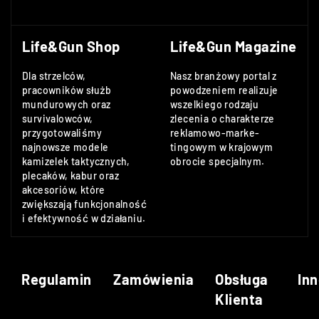
Life&Gun Shop
Life&Gun Magazine
Dla strzelców,
Nasz branżowy portal z
pracowników służb
powodzeniem realizuje
mundurowych oraz
wszelkiego rodzaju
survivalowców,
zlecenia o charakterze
przygotowaliśmy
reklamowo-marke-
najnowsze modele
tingowym w krajowym
kamizelek taktycznych,
obrocie specjalnym.
plecaków, kabur oraz
akcesoriów, które
zwiększają funkcjonalność
i efektywność w działaniu.
Regulamin
Zamówienia
Obsługa
Inn
Klienta