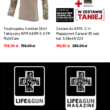
Trudnopalny Combat Shirt
Zestaw do AR15: 2 +1
Taktyczny NFM GARM 2.0 FR
Magazynek Caracal 30 nab.
MultiCam
kal. 5,56x45/223
708,00
zł
759,00
zł
199,80
zł
280,00
zł