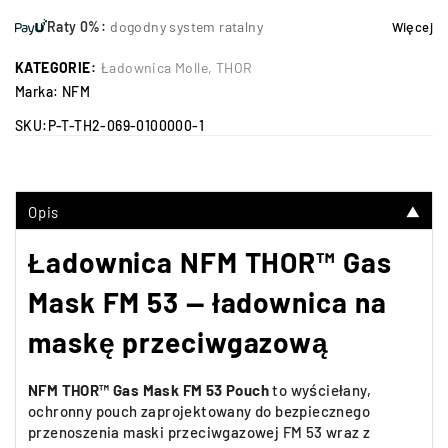
Raty 0%:
dogodny system ratalny
Więcej
KATEGORIE:
Ładownica Molle
,
THOR
Marka:
NFM
SKU:
P-T-TH2-069-0100000-1
Opis
▼
Ładownica NFM THOR™ Gas
Mask FM 53 — ładownica na
maskę przeciwgazową
NFM THOR™ Gas Mask FM 53 Pouch
to wyściełany,
ochronny pouch zaprojektowany do bezpiecznego
przenoszenia maski przeciwgazowej FM 53 wraz z