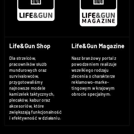
Life&Gun Shop
Life&Gun Magazine
Dla strzelców,
Nasz branżowy portal z
pracowników służb
powodzeniem realizuje
mundurowych oraz
wszelkiego rodzaju
survivalowców,
zlecenia o charakterze
przygotowaliśmy
reklamowo-marke-
najnowsze modele
tingowym w krajowym
kamizelek taktycznych,
obrocie specjalnym.
plecaków, kabur oraz
akcesoriów, które
zwiększają funkcjonalność
i efektywność w działaniu.