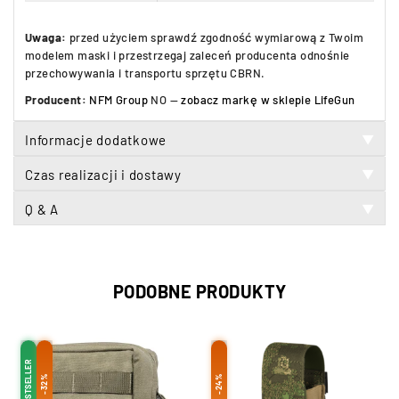
Uwaga:
przed użyciem sprawdź zgodność wymiarową z Twoim
modelem maski i przestrzegaj zaleceń producenta odnośnie
przechowywania i transportu sprzętu CBRN.
Producent:
NFM Group
NO —
zobacz markę w sklepie LifeGun
Informacje dodatkowe
▼
Czas realizacji i dostawy
▼
Q & A
▼
PODOBNE PRODUKTY
BESTSELLER
-32%
-24%