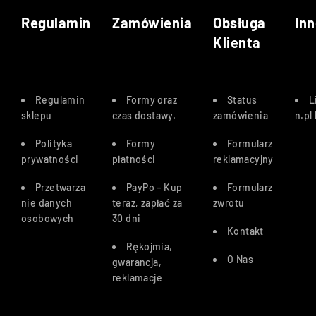
Regulamin
Zamówienia
Obsługa
Inn
Klienta
Regulamin
Formy oraz
Status
L
sklepu
czas dostawy
.
zamówienia
n.pl
Polityka
Formy
Formularz
prywatności
płatności
reklamacyjny
Przetwarza
PayPo – Kup
Formularz
nie danych
teraz, zapłać za
zwrotu
osobowych
30 dn
i
Kontakt
Rękojmia,
O Nas
gwarancja,
reklamacje