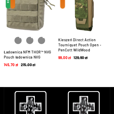
Kieszeń Direct Action
Tourniquet Pouch Open -
PenCott WildWood
Ładownica NFM THOR™ NVG
Pouch ładownica NVG
99,00
zł
129,90
zł
145,70
zł
215,00
zł