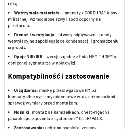
ręką.
Wytrzymałe materiały
– laminaty / CORDURA® klasy
militarnej, wzmocnione szwy i spód odporny na
przetarcia.
Drenaż i wentylacja
– otwory odpływowe i kanały
wentylacyjne zapobiegające kondensacji i gromadzeniu
się wody.
Opcje NIR/IRR
– wersje zgodne z linią NFM THOR™ o
obniżonej sygnaturze w noktowizji.
Kompatybilność i zastosowanie
Urządzenia:
maska przeciwgazowa FM 53 i
kompatybilne systemy oddechowe wraz z akcesoriami —
sprawdź wymiary przed montażem.
Nośniki:
montaż na kamizelkach, chest-rigach i
pasach oporządzenia z systemem MOLLE/PALS.
Zastosowania:
ochrona osobista, zespoły