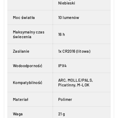
Niebieski
Moc światła
10 lumenów
Maksymalny czas
16 h
świecenia
Zasilanie
1x CR2016 (litowa)
Wodoodporność
IPX4
ARC, MOLLE/PALS,
Kompatybilność
Picatinny, M-LOK
Materiał
Polimer
Waga
21 g