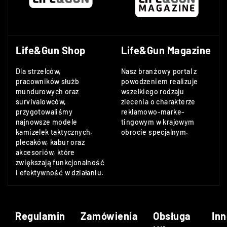
Life&Gun Shop
Life&Gun Magazine
Dla strzelców,
Nasz branżowy portal z
pracowników służb
powodzeniem realizuje
mundurowych oraz
wszelkiego rodzaju
survivalowców,
zlecenia o charakterze
przygotowaliśmy
reklamowo-marke-
najnowsze modele
tingowym w krajowym
kamizelek taktycznych,
obrocie specjalnym.
plecaków, kabur oraz
akcesoriów, które
zwiększają funkcjonalność
i efektywność w działaniu.
Regulamin
Zamówienia
Obsługa
Inn