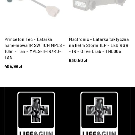
Princeton Tec - Latarka
Mactronic - Latarka taktyczna
N
nahełmowa IR SWITCH MPLS -
na hełm Storm 1LP - LED RGB
10lm - Tan - MPLS-II-IR/RD-
- IR - Olive Drab - THL0051
TAN
630,50
zł
405,99
zł