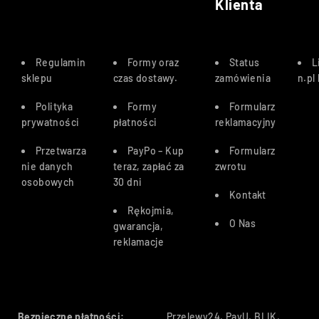
Klienta
Regulamin
Formy oraz
Status
L
sklepu
czas dostawy
.
zamówienia
n.pl
Polityka
Formy
Formularz
prywatności
płatności
reklamacyjny
Przetwarza
PayPo – Kup
Formularz
nie danych
teraz, zapłać za
zwrotu
osobowych
30 dn
i
Kontakt
Rękojmia,
O Nas
gwarancja,
reklamacje
Bezpieczne płatności:
Przelewy24, PayU, BLIK,