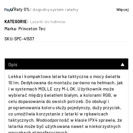
Raty 0%:
dogodny system ratalny
Więcej
KATEGORIE:
Latarki do hełmów
Marka:
Princeton Tec
SKU:
SPC-41537
Opis
▼
Lekka i kompaktowa latarka taktyczna o mocy światła
10 lm. Dedykowana do montażu zarówno na hełmach, jak
i w systemach MOLLE czy M-LOK. Użytkownik może
wybierać między światłem białym, a kolorami RGB, w
celu dopasowania do swoich potrzeb. Do obsługi i
programowania koloru służy pojedynczy, duży przycisk,
co umożliwia korzystanie z latarki w rękawicach
taktycznych. Wodoodporność w klasie IPX4 sprawia, że
latarka może być użytkowana nawet w niekorzystnych
warunkach atmosferycznych.