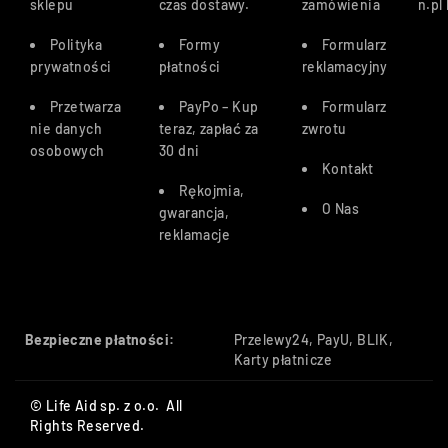
sklepu
czas dostawy
.
zamówienia
n.pl
Polityka
Formy
Formularz
prywatności
płatności
reklamacyjny
Przetwarza
PayPo – Kup
Formularz
nie danych
teraz, zapłać za
zwrotu
osobowych
30 dn
i
Kontakt
Rękojmia,
O Nas
gwarancja,
reklamacje
Bezpieczne płatności:
Przelewy24, PayU, BLIK,
Karty płatnicze
© Life Aid sp. z o.o. All
Rights Reserved.