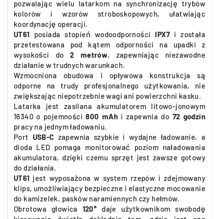
pozwalając wielu latarkom na synchronizację trybów
kolorów i wzorów stroboskopowych, ułatwiając
koordynację operacji.
UT61
posiada stopień wodoodporności
IPX7
i została
przetestowana pod kątem odporności na upadki z
wysokości do
2 metrów
, zapewniając niezawodne
działanie w trudnych warunkach.
Wzmocniona obudowa i opływowa konstrukcja są
odporne na trudy profesjonalnego użytkowania, nie
zwiększając niepotrzebnie wagi ani powierzchni kasku.
Latarka jest zasilana akumulatorem litowo-jonowym
16340 o pojemności
800 mAh
i zapewnia do
72 godzin
pracy na jednym ładowaniu.
Port
USB-C
zapewnia szybkie i wydajne ładowanie, a
dioda LED pomaga monitorować poziom naładowania
akumulatora, dzięki czemu sprzęt jest zawsze gotowy
do działania.
UT61
jest wyposażona w system rzepów i zdejmowany
klips, umożliwiający bezpieczne i elastyczne mocowanie
do kamizelek, pasków naramiennych czy hełmów.
Obrotowa głowica
120°
daje użytkownikom swobodę