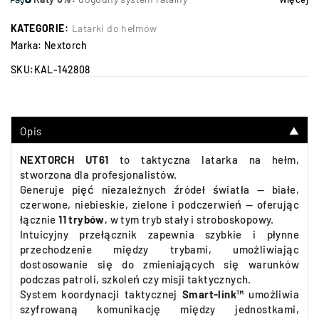
KATEGORIE:
Latarki do hełmów
Marka:
Nextorch
SKU:
KAL-142808
Opis
▼
NEXTORCH UT61
to taktyczna latarka na hełm,
stworzona dla profesjonalistów.
Generuje pięć niezależnych źródeł światła — białe,
czerwone, niebieskie, zielone i podczerwień — oferując
łącznie
11 trybów
, w tym tryb stały i stroboskopowy.
Intuicyjny przełącznik zapewnia szybkie i płynne
przechodzenie między trybami, umożliwiając
dostosowanie się do zmieniających się warunków
podczas patroli, szkoleń czy misji taktycznych.
System koordynacji taktycznej
Smart-link™
umożliwia
szyfrowaną komunikację między jednostkami,