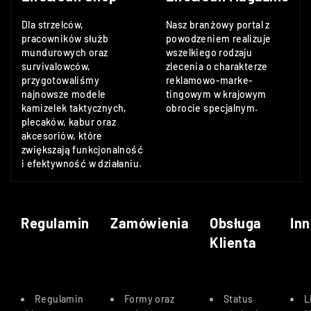
Dla strzelców,
Nasz branżowy portal z
pracowników służb
powodzeniem realizuje
mundurowych oraz
wszelkiego rodzaju
survivalowców,
zlecenia o charakterze
przygotowaliśmy
reklamowo-marke-
najnowsze modele
tingowym w krajowym
kamizelek taktycznych,
obrocie specjalnym.
plecaków, kabur oraz
akcesoriów, które
zwiększają funkcjonalność
i efektywność w działaniu.
Regulamin
Zamówienia
Obsługa
Inn
Klienta
Regulamin
Formy oraz
Status
L