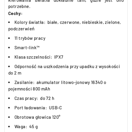
kierowania światła dokładnie tam, gdzie jest ono
potrzebne.
Cechy:
Kolory światła: białe, czerwone, niebieskie, zielone,
podczerwień
11 trybów pracy
Smart-link™
Klasa szczelności: IPX7
Odporność na uszkodzenia przy upadku z wysokości
do 2 m
Zasilanie: akumulator litowo-jonowy 16340 o
pojemności 800 mAh
Czas pracy: do 72 h
Port ładowania: USB-C
Obrotowa głowica 120°
Waga: 45 g