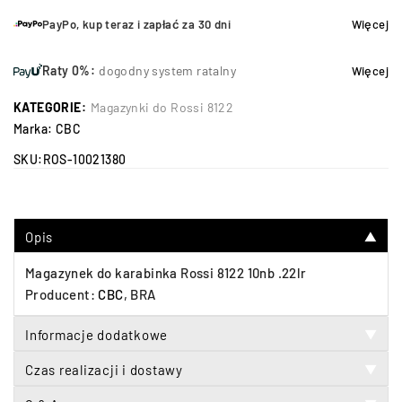
PayPo, kup teraz i zapłać za 30 dni
Więcej
Raty 0%:
dogodny system ratalny
Więcej
KATEGORIE:
Magazynki do Rossi 8122
Marka:
CBC
SKU:
ROS-10021380
Opis
▼
Magazynek do karabinka Rossi 8122 10nb .22lr
Producent:
CBC
, BRA
Informacje dodatkowe
▼
Czas realizacji i dostawy
▼