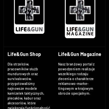
Life&Gun Shop
Life&Gun Magazine
Dla strzelców,
Nasz branżowy portal z
pracowników służb
powodzeniem realizuje
mundurowych oraz
wszelkiego rodzaju
survivalowców,
zlecenia o charakterze
przygotowaliśmy
reklamowo-marke-
najnowsze modele
tingowym w krajowym
kamizelek taktycznych,
obrocie specjalnym.
plecaków, kabur oraz
akcesoriów, które
zwiększają funkcjonalność