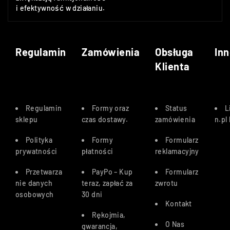
i efektywność w działaniu.
Regulamin
Zamówienia
Obsługa
Inn
Klienta
Regulamin
Formy oraz
Status
L
sklepu
czas dostawy
.
zamówienia
n.pl
Polityka
Formy
Formularz
prywatności
płatności
reklamacyjny
Przetwarza
PayPo – Kup
Formularz
nie danych
teraz, zapłać za
zwrotu
osobowych
30 dn
i
Kontakt
Rękojmia,
O Nas
gwarancja,