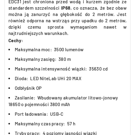
EDC31 jest chroniona przed wodą i kurzem zgodnie ze
standardem szczelności
IP68
, co oznacza, że ​​bez obaw
można ją zanurzyć na głębokość do 2 metrów. Jest
również odporna na wstrząs przy upadku do 2 metrów,
dzięki czemu sprosta wymaganiom nawet w
najtrudniejszych warunkach.
Cechy:
Maksymalna moc: 3500 lumenów
Maksymalny zasięg: 380 m
Maksymalna intensywność wiązki: 35630 cd
Dioda: LED NiteLab UHi 20 MAX
Odbłyśnik OP
Zasilanie: Wbudowany akumulator litowo-jonowy
18650 o pojemności 3800 mAh
Port ładowania: USB-C
Maksymalny czas pracy: 57 h
Tryby pracy: 4 poziomy jasności wiązki