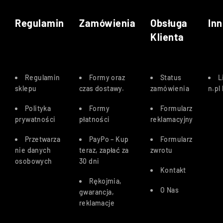
Regulamin
Zamówienia
Obsługa
Inn
Klienta
Regulamin
Formy oraz
Status
L
sklepu
czas dostawy
.
zamówienia
n.pl
Polityka
Formy
Formularz
prywatności
płatności
reklamacyjny
Przetwarza
PayPo – Kup
Formularz
nie danych
teraz, zapłać za
zwrotu
osobowych
30 dn
i
Kontakt
Rękojmia,
O Nas
gwarancja,
reklamacje