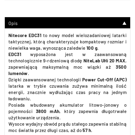
Opis
▼
Nitecore EDC31
to nowy model wielozadaniowej latarki
taktycznej, którą charakteryzuje k
ompaktowy rozmiar i
niewielka waga, wynosząca zaledwie
100 g
.
EDC31
wyposażona jest w zaawansowaną
technologicznie 9-rdzeniową diodę
NiteLab UHi 20 MAX
,
zapewniającą maksymalną moc wiązki aż
3500
lumenów
.
Dzięki zaawansowanej technologii
Power Cut-Off (APC)
latarka w trybie czuwania zużywa minimalną ilość
energii, znacznie wydłużając czas pracy na jednym
ładowaniu.
Posiada
wbudowany akumulator litowo-jonowy o
pojemności
3800 mAh
, który zapewnia długotrwałe
użytkowanie urządzenia.
Wysoce wydajny obwód prądu stałego zapewnia stabilną
moc światła przez długi czas, aż do
57 h
.